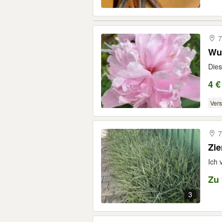
7
Wun
Dies
4 €
Ver
7
Zie
Ich 
Zu
3