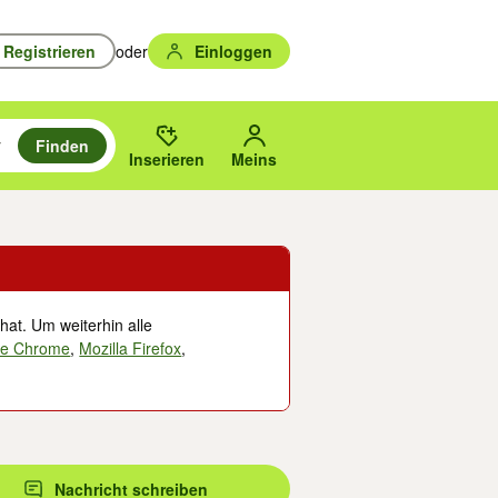
Registrieren
oder
Einloggen
Finden
en durchsuchen und mit Eingabetaste auswählen.
n um zu suchen, oder Vorschläge mit den Pfeiltasten nach oben/unten
des gewählten Orts oder PLZ.
Inserieren
Meins
hat. Um weiterhin alle
le Chrome
,
Mozilla Firefox
,
Nachricht schreiben