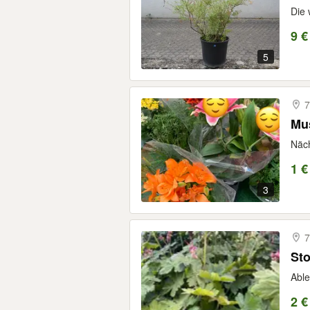
Die 
9 €
5
7
Mus
Näch
1 €
3
7
Sto
Able
2 €