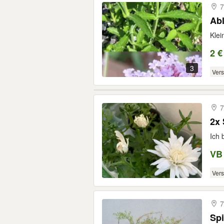
7
Ab
Klei
2 €
3
Ver
7
2x 
Ich 
VB
Ver
7
Spi