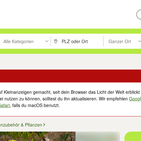
Alle Kategorien
Ganzer Ort
ken um zu suchen, oder Vorschläge mit den Pfeiltasten nach oben/unt
PLZ oder Ort eingeben. Eingabetaste drücke
Suche im Umkreis 
f Kleinanzeigen gemacht, seit dein Browser das Licht der Welt erblickt 
i nutzen zu können, solltest du ihn aktualisieren. Wir empfehlen
Goog
Safari
, falls du macOS benutzt.
enzubehör & Pflanzen