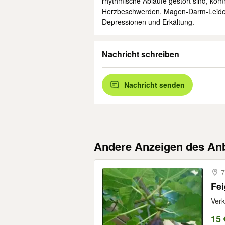
rhythmische Abläufe gestört sind, kom
Herzbeschwerden, Magen-Darm-Leiden
Depressionen und Erkältung.
Nachricht schreiben
Nachricht senden
Andere Anzeigen des Anb
7
Fei
Verk
15 