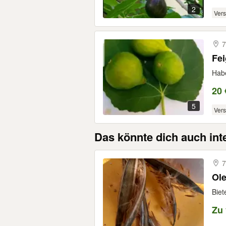
2
Ver
7
Habe
20 
5
Ver
Das könnte dich auch int
7
Ol
Biet
Zu