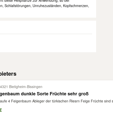
mt diese Heilpflanze zur Anwendung, so bei
, Schlafstörungen, Unruhezuständen, Kopfschmerzen,
ieters
4321 Bietigheim-​Bissingen
genbaum dunkle Sorte Früchte sehr groß
aufe 4 Feigenbaum Ableger der türkischen Riesrn Feige Früchte sind sc
€