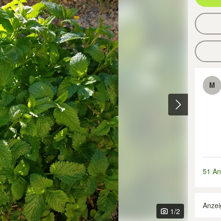
M
51 An
Anzei
1
/2