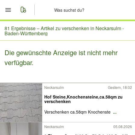
Start
81 Ergebnisse –
Artikel zu verschenken in Neckarsulm -
Baden-Württemberg
Merkliste
Die gewünschte Anzeige ist nicht mehr
Nachrichten
verfügbar.
Anzeige aufgeben
Neckarsulm
Gestern, 18:02
Hof Steine,Knochensteine,ca.58qm zu
verschenken
Verschenken ca.58qm Knochenste
...
Neckarsulm
05.08.2026