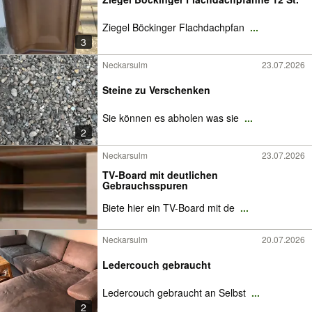
Ziegel Böckinger Flachdachpfan
...
3
Neckarsulm
23.07.2026
Steine zu Verschenken
Sie können es abholen was sie
...
2
Neckarsulm
23.07.2026
TV-Board mit deutlichen
Gebrauchsspuren
Biete hier ein TV-Board mit de
...
Neckarsulm
20.07.2026
Ledercouch gebraucht
Ledercouch gebraucht an Selbst
...
2