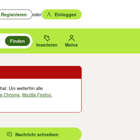
Registrieren
oder
Einloggen
Finden
en durchsuchen und mit Eingabetaste auswählen.
n um zu suchen, oder Vorschläge mit den Pfeiltasten nach oben/unten
des gewählten Orts oder PLZ.
Inserieren
Meins
hat. Um weiterhin alle
le Chrome
,
Mozilla Firefox
,
Nachricht schreiben