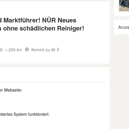
d Marktführer! NÜR Neues
m ohne schädlichen Reiniger!
Anzei
dt
+ 200 km
Kommt zu dir
er Webseite:
iertes System funktioniert: