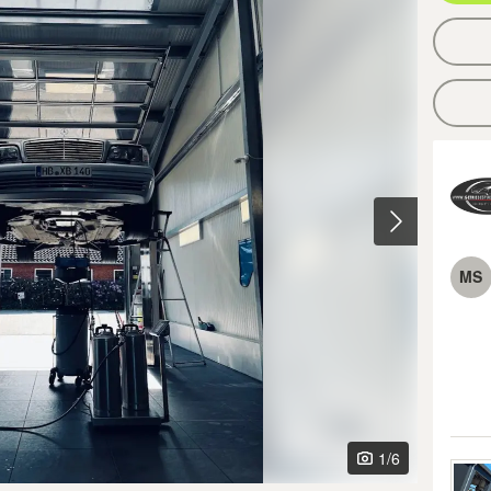
MS
1
/6