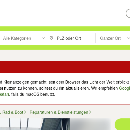
Alle Kategorien
Ganzer Ort
ken um zu suchen, oder Vorschläge mit den Pfeiltasten nach oben/unt
PLZ oder Ort eingeben. Eingabetaste drücke
Suche im Umkreis 
f Kleinanzeigen gemacht, seit dein Browser das Licht der Welt erblickt 
i nutzen zu können, solltest du ihn aktualisieren. Wir empfehlen
Goog
Safari
, falls du macOS benutzt.
, Rad & Boot
Reparaturen & Dienstleistungen