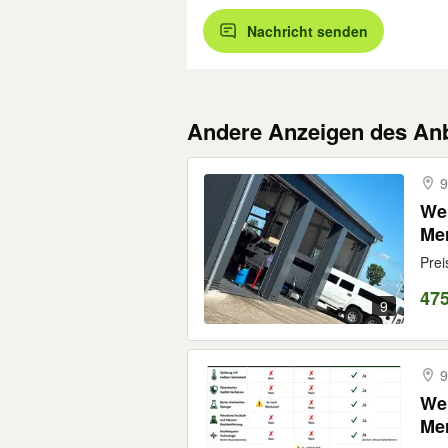
Nachricht senden
Andere Anzeigen des Anb
9
Wel
Mer
Prei
47
9
9
Wel
Mer