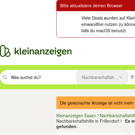
Bitte aktualisiere deinen Browser
Viele Deals wurden auf Klei
einwandfrei nutzen zu könne
falls du macOS benutzt.
Nachbarschaftshilfe
Suchbegriff eingeben. Eingabetaste drücken um zu suchen, oder Vorsc
PLZ
Die gewünschte Anzeige ist nicht mehr 
Kleinanzeigen Essen
Nachbarschaftshil
Nachbarschaftshilfe in Frillendorf
Es w
gefunden.