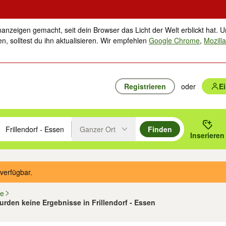
nanzeigen gemacht, seit dein Browser das Licht der Welt erblickt hat. U
n, solltest du ihn aktualisieren. Wir empfehlen
Google Chrome
,
Mozilla
Registrieren
oder
E
Ganzer Ort
Finden
hläge mit den Pfeiltasten nach oben/unten durchsuchen und mit Einga
 oder Ort eingeben. Eingabetaste drücken um zu suchen, oder Vorschl
Inserieren
Suche im Umkreis des gewählten Orts oder PLZ
verfügbar.
fe
urden keine Ergebnisse in Frillendorf - Essen