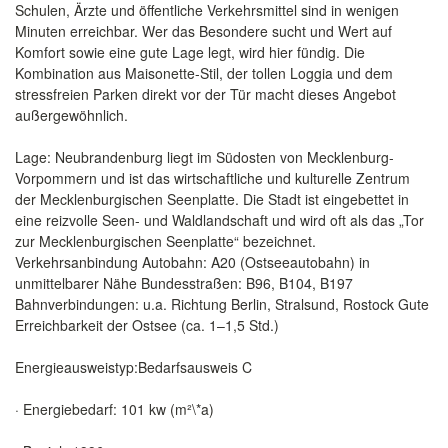
Schulen, Ärzte und öffentliche Verkehrsmittel sind in wenigen
Minuten erreichbar. Wer das Besondere sucht und Wert auf
Komfort sowie eine gute Lage legt, wird hier fündig. Die
Kombination aus Maisonette-Stil, der tollen Loggia und dem
stressfreien Parken direkt vor der Tür macht dieses Angebot
außergewöhnlich.
Lage: Neubrandenburg liegt im Südosten von Mecklenburg-
Vorpommern und ist das wirtschaftliche und kulturelle Zentrum
der Mecklenburgischen Seenplatte. Die Stadt ist eingebettet in
eine reizvolle Seen- und Waldlandschaft und wird oft als das „Tor
zur Mecklenburgischen Seenplatte“ bezeichnet.
Verkehrsanbindung Autobahn: A20 (Ostseeautobahn) in
unmittelbarer Nähe Bundesstraßen: B96, B104, B197
Bahnverbindungen: u.a. Richtung Berlin, Stralsund, Rostock Gute
Erreichbarkeit der Ostsee (ca. 1–1,5 Std.)
Energieausweistyp:Bedarfsausweis C
· Energiebedarf: 101 kw (m²\*a)