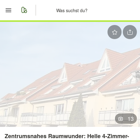
Start
Merkliste
Nachrichten
Anzeige aufgeben
13
Zentrumsnahes Raumwunder: Helle 4-Zimmer-