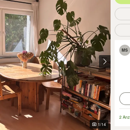
MS
2 Anz
1
/14