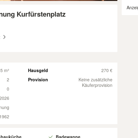
Anzei
nung Kurfürstenplatz
t
5 m²
Hausgeld
270 €
2
Provision
Keine zusätzliche
Käuferprovision
0
 2026
nung
1962
nbauküche
Badewanne