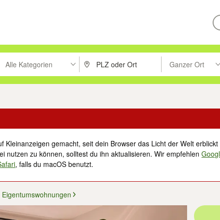
Alle Kategorien
Ganzer Ort
ken um zu suchen, oder Vorschläge mit den Pfeiltasten nach oben/unt
PLZ oder Ort eingeben. Eingabetaste drücke
Suche im Umkreis 
f Kleinanzeigen gemacht, seit dein Browser das Licht der Welt erblickt 
i nutzen zu können, solltest du ihn aktualisieren. Wir empfehlen
Goog
Safari
, falls du macOS benutzt.
Eigentumswohnungen