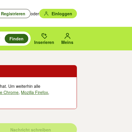
Registrieren
oder
Einloggen
Finden
en durchsuchen und mit Eingabetaste auswählen.
n um zu suchen, oder Vorschläge mit den Pfeiltasten nach oben/unten
des gewählten Orts oder PLZ.
Inserieren
Meins
hat. Um weiterhin alle
le Chrome
,
Mozilla Firefox
,
Nachricht schreiben