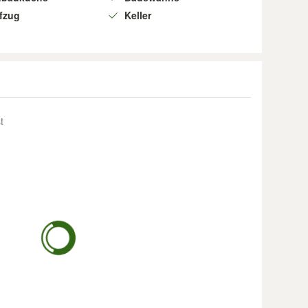
fzug
Keller
t