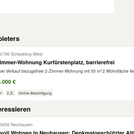
ieters
0796 Schwabing-​West
immer-Wohnung Kurfürstenplatz, barrierefrei
bei Verkauf bezugsfreie 2-Zimmer-Wohnung mit 55 m^2 Wohnfläche lieg
.000 €
m²
2 Zi.
Online-Besichtigung
eressieren
0636 Neuhausen
lvoll Wohnen in Neuhausen: Denkmalgeschützter Altb