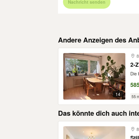
Nachricht senden
Andere Anzeigen des Anb
8
2-Z
Die 
585
14
55 
Das könnte dich auch int
8
Sti