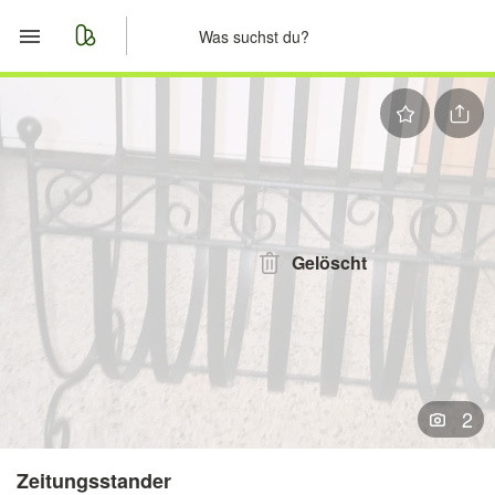
Start
Merkliste
Nachrichten
Anzeige aufgeben
Gelöscht
2
Zeitungsstander