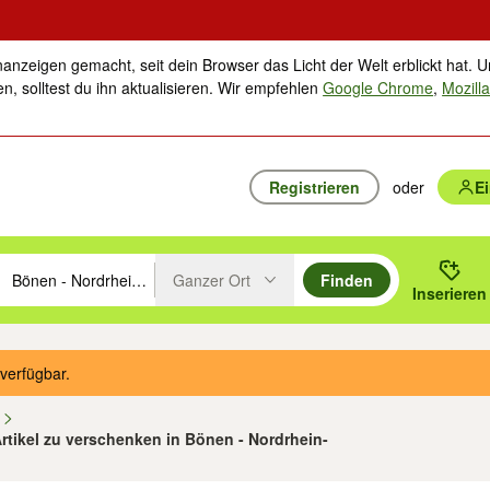
nanzeigen gemacht, seit dein Browser das Licht der Welt erblickt hat. U
n, solltest du ihn aktualisieren. Wir empfehlen
Google Chrome
,
Mozilla
Registrieren
oder
E
Ganzer Ort
Finden
hläge mit den Pfeiltasten nach oben/unten durchsuchen und mit Einga
 oder Ort eingeben. Eingabetaste drücken um zu suchen, oder Vorschl
Inserieren
Suche im Umkreis des gewählten Orts oder PLZ
verfügbar.
n
Artikel zu verschenken in Bönen - Nordrhein-