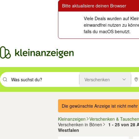
Bitte aktualisiere deinen Browser
Viele Deals wurden auf Klei
einwandfrei nutzen zu könne
falls du macOS benutzt.
Verschenken
Suchbegriff eingeben. Eingabetaste drücken um zu suchen, oder Vorsc
PLZ
Die gewünschte Anzeige ist nicht mehr 
Kleinanzeigen
Verschenken & Tausche
Verschenken in Bönen
1 - 25 von 28 
Westfalen