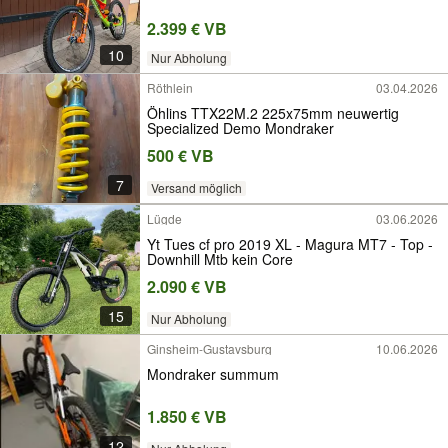
2.399 € VB
10
Nur Abholung
Röthlein
03.04.2026
Öhlins TTX22M.2 225x75mm neuwertig
Specialized Demo Mondraker
500 € VB
7
Versand möglich
Lügde
03.06.2026
Yt Tues cf pro 2019 XL - Magura MT7 - Top -
Downhill Mtb kein Core
2.090 € VB
15
Nur Abholung
Ginsheim-Gustavsburg
10.06.2026
Mondraker summum
1.850 € VB
12