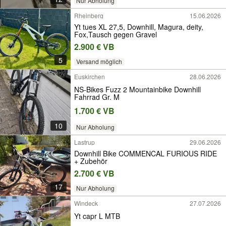
Nur Abholung
Rheinberg
15.06.2026
Yt tues XL 27,5, Downhill, Magura, deity,
Fox,Tausch gegen Gravel
2.900 € VB
5
Versand möglich
Euskirchen
28.06.2026
NS-Bikes Fuzz 2 Mountainbike Downhill
Fahrrad Gr. M
1.700 € VB
10
Nur Abholung
Lastrup
29.06.2026
Downhill Bike COMMENCAL FURIOUS RIDE
+ Zubehör
2.700 € VB
17
Nur Abholung
Windeck
27.07.2026
Yt capr L MTB