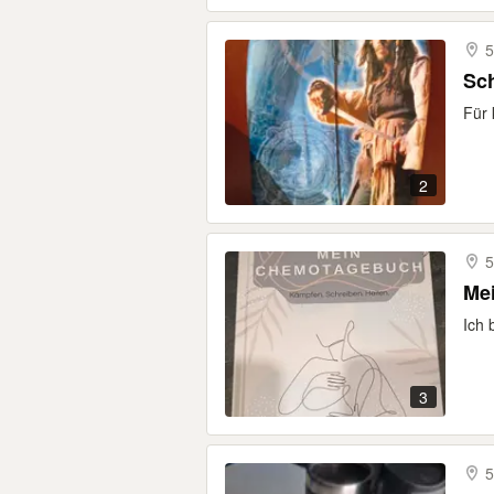
5
Sc
Für 
2
5
Ich 
3
5