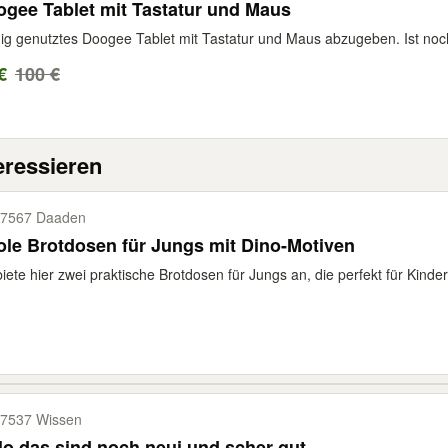
gee Tablet mit Tastatur und Maus
g genutztes Doogee Tablet mit Tastatur und Maus abzugeben. Ist noch
€
100 €
eressieren
7567 Daaden
le Brotdosen für Jungs mit Dino-Motiven
biete hier zwei praktische Brotdosen für Jungs an, die perfekt für Kinde
7537 Wissen
lo das sind noch neui und scher gut