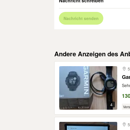
Nachricht schreiben
Nachricht senden
Andere Anzeigen des Anb
5
Gar
Sehr
130
4
Ver
5