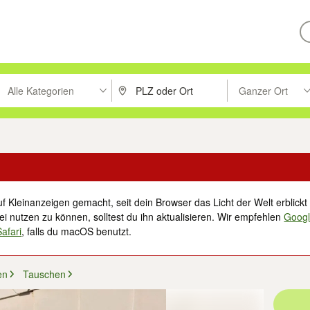
Alle Kategorien
Ganzer Ort
ken um zu suchen, oder Vorschläge mit den Pfeiltasten nach oben/unt
PLZ oder Ort eingeben. Eingabetaste drücke
Suche im Umkreis 
f Kleinanzeigen gemacht, seit dein Browser das Licht der Welt erblickt 
i nutzen zu können, solltest du ihn aktualisieren. Wir empfehlen
Goog
Safari
, falls du macOS benutzt.
en
Tauschen