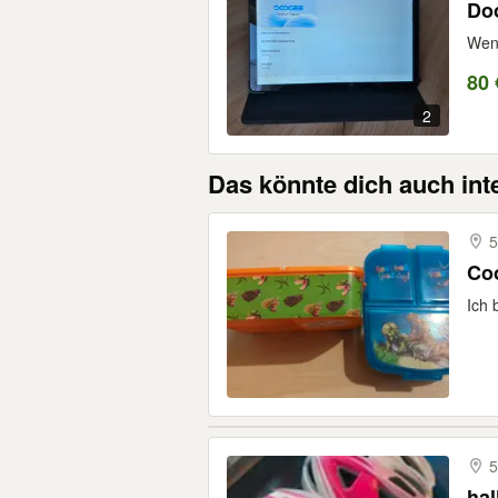
Doo
Weni
80 
2
Das könnte dich auch int
5
Coo
Ich 
5
hal