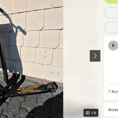
B
7 Anz
Anzei
1
/6