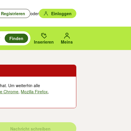
Registrieren
oder
Einloggen
Finden
en durchsuchen und mit Eingabetaste auswählen.
n um zu suchen, oder Vorschläge mit den Pfeiltasten nach oben/unten
des gewählten Orts oder PLZ.
Inserieren
Meins
hat. Um weiterhin alle
le Chrome
,
Mozilla Firefox
,
Nachricht schreiben