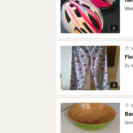
Wiss
6
5
Fl
Zu V
3
5
Ba
Grün