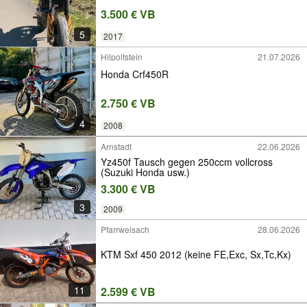
3.500 € VB
5
2017
Hilpoltstein
21.07.2026
Honda Crf450R
2.750 € VB
4
2008
Arnstadt
22.06.2026
Yz450f Tausch gegen 250ccm vollcross
(Suzuki Honda usw.)
3.300 € VB
3
2009
Pfarrweisach
28.06.2026
KTM Sxf 450 2012 (keine FE,Exc, Sx,Tc,Kx)
11
2.599 € VB