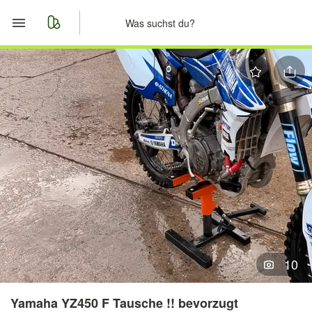
Start
Merkliste
Nachrichten
Anzeige aufgeben
10
Yamaha YZ450 F Tausche !! bevorzugt