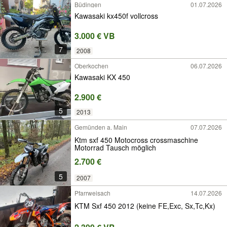
Büdingen
01.07.2026
Kawasaki kx450f vollcross
3.000 € VB
7
2008
Oberkochen
06.07.2026
Kawasaki KX 450
2.900 €
5
2013
Gemünden a. Main
07.07.2026
Ktm sxf 450 Motocross crossmaschine
Motorrad Tausch möglich
2.700 €
5
2007
Pfarrweisach
14.07.2026
KTM Sxf 450 2012 (keine FE,Exc, Sx,Tc,Kx)