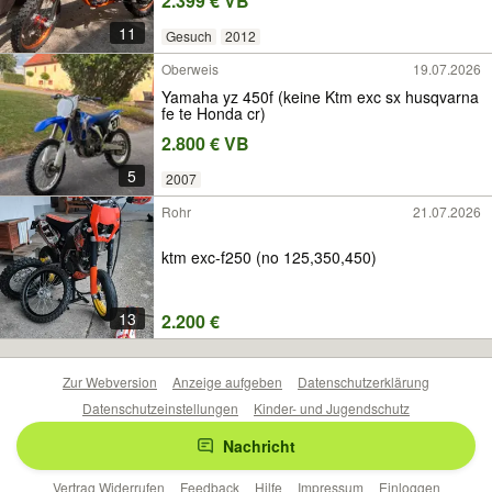
2.399 € VB
11
Gesuch
2012
Oberweis
19.07.2026
Yamaha yz 450f (keine Ktm exc sx husqvarna
fe te Honda cr)
2.800 € VB
5
2007
Rohr
21.07.2026
ktm exc-f250 (no 125,350,450)
13
2.200 €
Zur Webversion
Anzeige aufgeben
Datenschutzerklärung
Datenschutzeinstellungen
Kinder- und Jugendschutz
Barrierefreiheitserklärung
Sicherheitslücken melden
Nachricht
Nutzungsbedingungen
Beliebte Suchen
Anzeigen Übersicht
Vertrag Widerrufen
Feedback
Hilfe
Impressum
Einloggen