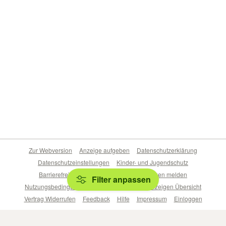
Zur Webversion
Anzeige aufgeben
Datenschutzerklärung
Datenschutzeinstellungen
Kinder- und Jugendschutz
Barrierefreiheitserklärung
Sicherheitslücken melden
Filter anpassen
Nutzungsbedingungen
Beliebte Suchen
Anzeigen Übersicht
Vertrag Widerrufen
Feedback
Hilfe
Impressum
Einloggen