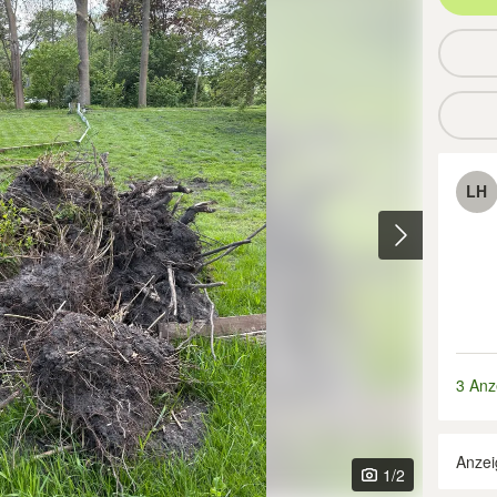
LH
3 Anz
Anzei
1
/2