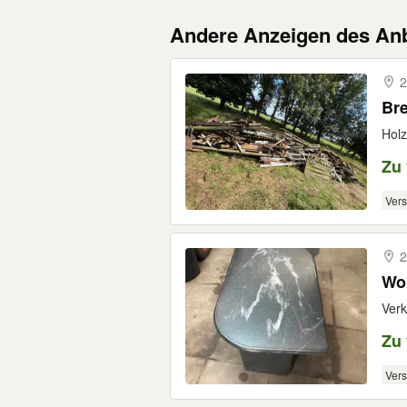
Andere Anzeigen des Anb
2
Br
Holz
Zu
Ver
2
Wo
Verk
Zu
Ver