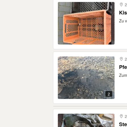
2
Kis
Zu 
2
Pfe
Zum 
2
2
Ste