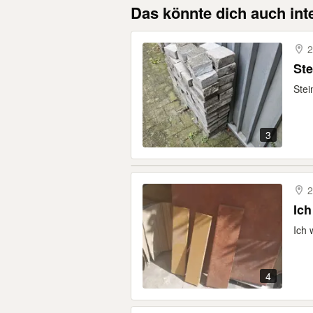
Das könnte dich auch int
2
Ste
Stei
3
2
Ich
Ich 
4