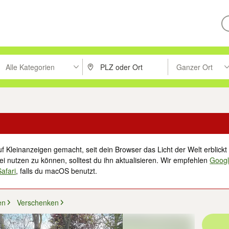
Alle Kategorien
Ganzer Ort
ken um zu suchen, oder Vorschläge mit den Pfeiltasten nach oben/unt
PLZ oder Ort eingeben. Eingabetaste drücke
Suche im Umkreis 
f Kleinanzeigen gemacht, seit dein Browser das Licht der Welt erblickt 
i nutzen zu können, solltest du ihn aktualisieren. Wir empfehlen
Goog
Safari
, falls du macOS benutzt.
en
Verschenken