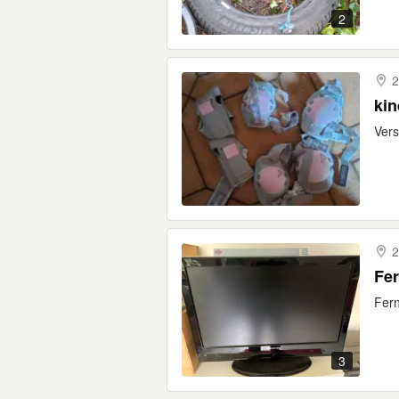
2
2
kin
Vers
2
Fe
Fern
3