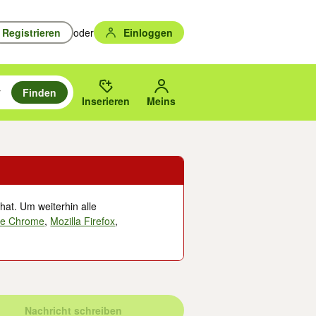
Registrieren
oder
Einloggen
Finden
en durchsuchen und mit Eingabetaste auswählen.
n um zu suchen, oder Vorschläge mit den Pfeiltasten nach oben/unten
des gewählten Orts oder PLZ.
Inserieren
Meins
hat. Um weiterhin alle
le Chrome
,
Mozilla Firefox
,
Nachricht schreiben