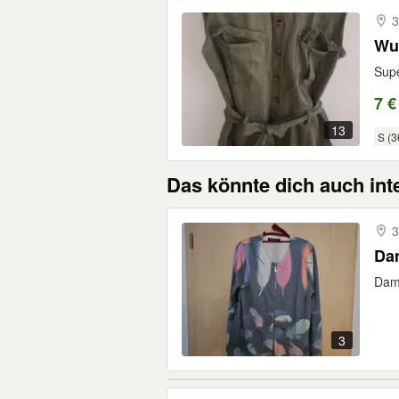
3
Wun
Supe
7 €
13
S (3
Das könnte dich auch int
3
Dam
Dame
3