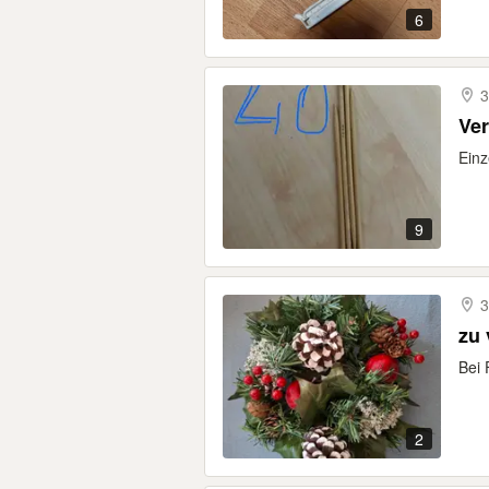
6
3
Ve
Ein
9
3
zu
Bei 
2