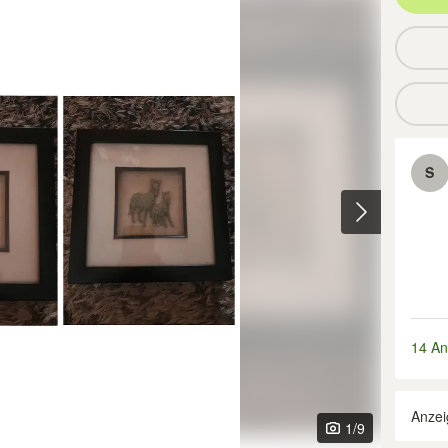
S
14 An
Anzei
1
/9