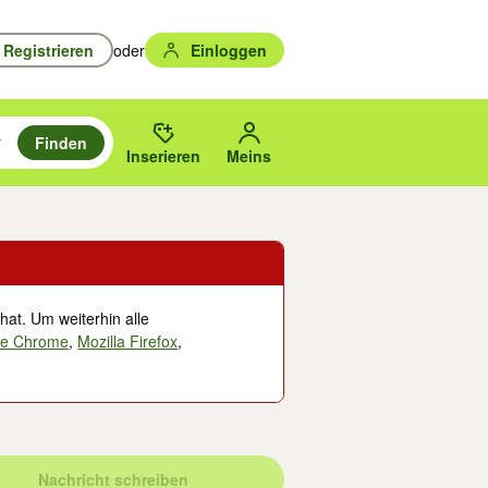
Registrieren
oder
Einloggen
Finden
en durchsuchen und mit Eingabetaste auswählen.
n um zu suchen, oder Vorschläge mit den Pfeiltasten nach oben/unten
des gewählten Orts oder PLZ.
Inserieren
Meins
hat. Um weiterhin alle
le Chrome
,
Mozilla Firefox
,
Nachricht schreiben