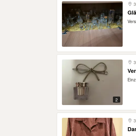
3
Gl
Vers
3
Ve
Einz
2
3