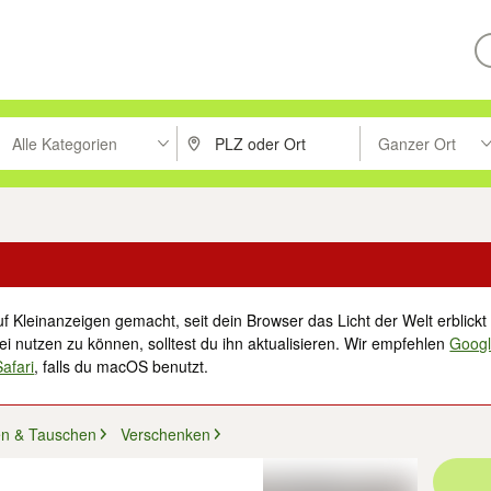
Alle Kategorien
Ganzer Ort
ken um zu suchen, oder Vorschläge mit den Pfeiltasten nach oben/unt
PLZ oder Ort eingeben. Eingabetaste drücke
Suche im Umkreis 
f Kleinanzeigen gemacht, seit dein Browser das Licht der Welt erblickt 
i nutzen zu können, solltest du ihn aktualisieren. Wir empfehlen
Goog
Safari
, falls du macOS benutzt.
en & Tauschen
Verschenken