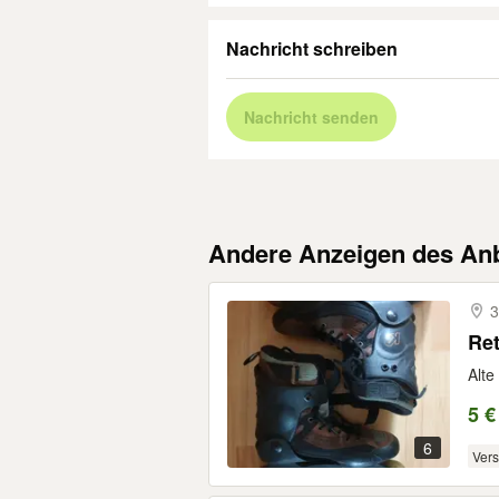
Nachricht schreiben
Nachricht senden
Andere Anzeigen des Anb
3
Ret
Alte
5 €
6
Ver