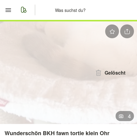
Start
Merkliste
Nachrichten
Anzeige aufgeben
Gelöscht
4
Wunderschön BKH fawn tortie klein Ohr