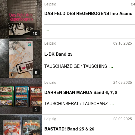
Leipzig
24
DAS FELD DES REGENBOGENS Inio Asano
—————————————————————
...
10
Leipzig
09.10.2025
L-DK Band 23
TAUSCHANZEIGE / TAUSCHINS
...
9
Leipzig
24.09.2025
DARREN SHAN MANGA Band 6, 7, 8
TAUSCHINSERAT / TAUSCHANZ
...
9
Leipzig
23.09.2025
BASTARD! Band 25 & 26