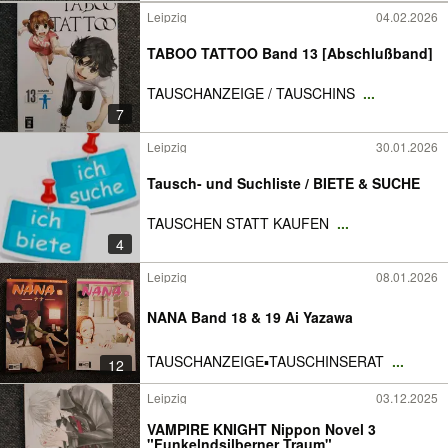
Leipzig
04.02.2026
TABOO TATTOO Band 13 [Abschlußband]
TAUSCHANZEIGE / TAUSCHINS
...
7
Leipzig
30.01.2026
Tausch- und Suchliste / BIETE & SUCHE
TAUSCHEN STATT KAUFEN
...
4
Leipzig
08.01.2026
NANA Band 18 & 19 Ai Yazawa
TAUSCHANZEIGE▪️TAUSCHINSERAT
...
12
Leipzig
03.12.2025
VAMPIRE KNIGHT Nippon Novel 3
"Funkelndsilberner Traum"