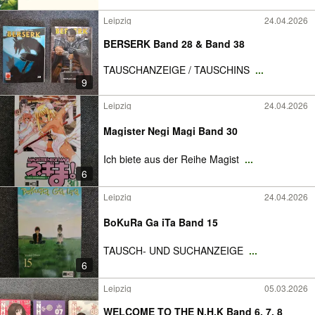
Leipzig
24.04.2026
BERSERK Band 28 & Band 38
TAUSCHANZEIGE / TAUSCHINS
...
9
Leipzig
24.04.2026
Magister Negi Magi Band 30
Ich biete aus der Reihe Magist
...
6
Leipzig
24.04.2026
BoKuRa Ga iTa Band 15
TAUSCH- UND SUCHANZEIGE
...
6
Leipzig
05.03.2026
WELCOME TO THE N.H.K Band 6, 7, 8