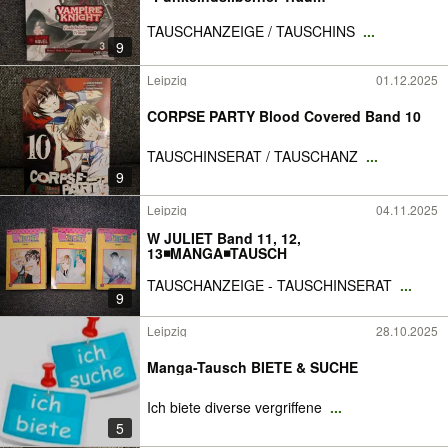
TAUSCHANZEIGE / TAUSCHINS
...
9
Leipzig
01.12.2025
CORPSE PARTY Blood Covered Band 10
TAUSCHINSERAT / TAUSCHANZ
...
9
Leipzig
04.11.2025
W JULIET Band 11, 12,
13◾MANGA◾TAUSCH
TAUSCHANZEIGE - TAUSCHINSERAT
...
9
Leipzig
28.10.2025
Manga-Tausch BIETE & SUCHE
Ich biete diverse vergriffene
...
5