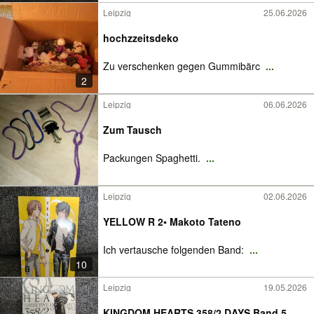
Leipzig
25.06.2026
hochzzeitsdeko
Zu verschenken gegen Gummibärc
...
2
Leipzig
06.06.2026
Zum Tausch
Packungen Spaghetti.
...
Leipzig
02.06.2026
YELLOW R 2▪️ Makoto Tateno
Ich vertausche folgenden Band:
...
10
Leipzig
19.05.2026
KINGDOM HEARTS 358/2 DAYS Band 5