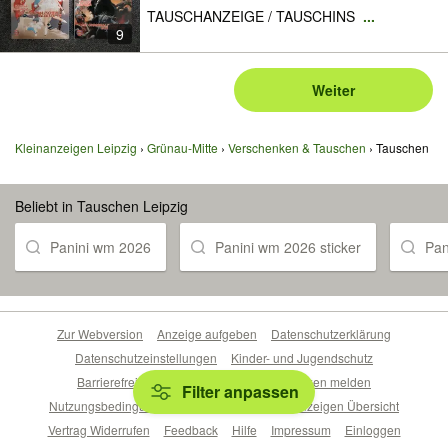
TAUSCHANZEIGE / TAUSCHINS
...
9
Weiter
Kleinanzeigen Leipzig
Grünau-Mitte
Verschenken & Tauschen
Tauschen
Beliebt in Tauschen Leipzig
Panini wm 2026
Panini wm 2026 sticker
Pan
Zur Webversion
Anzeige aufgeben
Datenschutzerklärung
Datenschutzeinstellungen
Kinder- und Jugendschutz
Barrierefreiheitserklärung
Sicherheitslücken melden
Filter anpassen
Nutzungsbedingungen
Beliebte Suchen
Anzeigen Übersicht
Vertrag Widerrufen
Feedback
Hilfe
Impressum
Einloggen