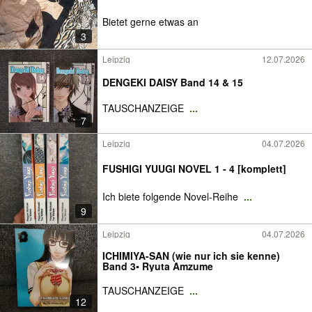
Bietet gerne etwas an
3
Leipzig
12.07.2026
DENGEKI DAISY Band 14 & 15
TAUSCHANZEIGE
...
7
Leipzig
04.07.2026
FUSHIGI YUUGI NOVEL 1 - 4 [komplett]
Ich biete folgende Novel-Reihe
...
9
Leipzig
04.07.2026
ICHIMIYA-SAN (wie nur ich sie kenne)
Band 3▪️ Ryuta Amzume
TAUSCHANZEIGE
...
12