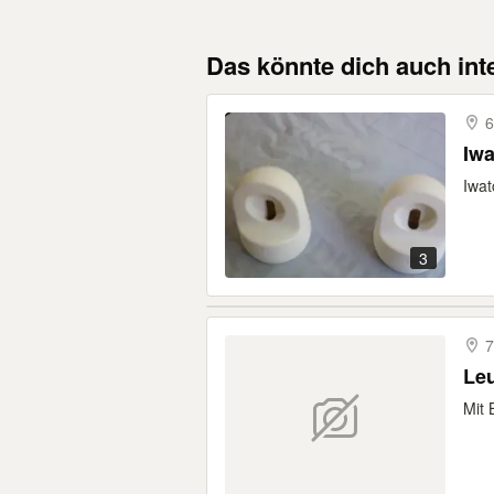
Das könnte dich auch int
6
Iwa
Iwat
3
7
Leu
Mit 