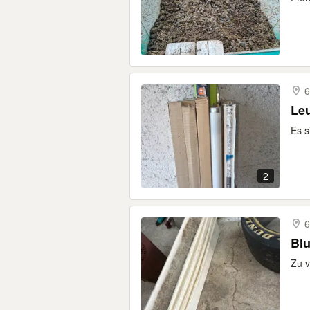
6
Leu
Es s
2
6
Bl
Zu 