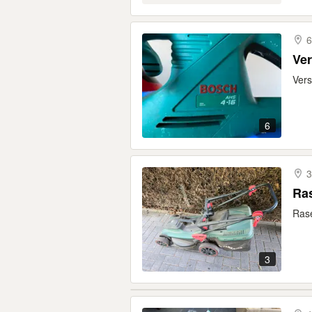
6
Ve
Vers
6
3
Ra
Rase
3