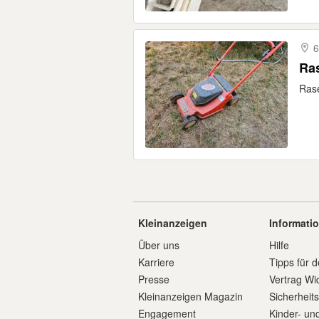
6
Ra
Rase
Kleinanzeigen
Informati
Über uns
Hilfe
Karriere
Tipps für d
Presse
Vertrag Wi
Kleinanzeigen Magazin
Sicherheit
Engagement
Kinder- un