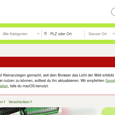
Alle Kategorien
Ganzer Ort
ken um zu suchen, oder Vorschläge mit den Pfeiltasten nach oben/unt
PLZ oder Ort eingeben. Eingabetaste drücke
Suche im Umkreis 
f Kleinanzeigen gemacht, seit dein Browser das Licht der Welt erblickt 
i nutzen zu können, solltest du ihn aktualisieren. Wir empfehlen
Goog
Safari
, falls du macOS benutzt.
en
Verschenken