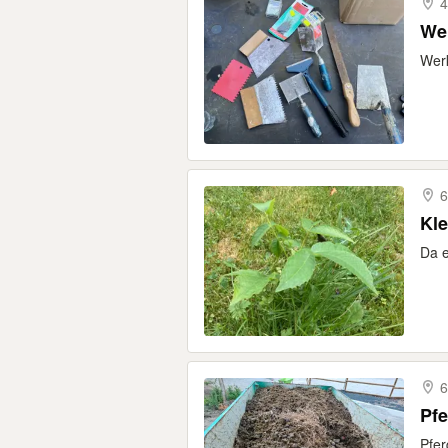
4
We
Werk
6
Kl
Da e
6
Pfe
Pfer