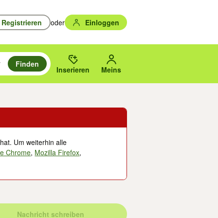
Registrieren
oder
Einloggen
Finden
en durchsuchen und mit Eingabetaste auswählen.
n um zu suchen, oder Vorschläge mit den Pfeiltasten nach oben/unten
des gewählten Orts oder PLZ.
Inserieren
Meins
hat. Um weiterhin alle
le Chrome
,
Mozilla Firefox
,
Nachricht schreiben