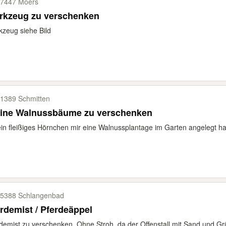
7447 Moers
rkzeug zu verschenken
zeug siehe Bild
1389 Schmitten
eine Walnussbäume zu verschenken
in fleißiges Hörnchen mir eine Walnussplantage im Garten angelegt hat,
5388 Schlangenbad
rdemist / Pferdeäppel
demist zu verschenken. Ohne Stroh, da der Offenstall mit Sand und Gr