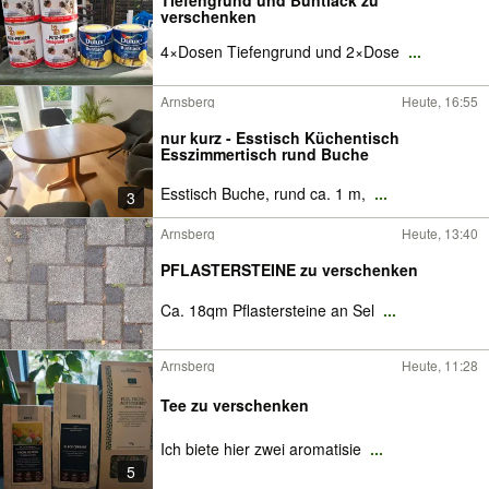
Tiefengrund und Buntlack zu
verschenken
4×Dosen Tiefengrund und 2×Dose
...
Arnsberg
Heute, 16:55
nur kurz - Esstisch Küchentisch
Esszimmertisch rund Buche
Esstisch Buche, rund ca. 1 m,
...
3
Arnsberg
Heute, 13:40
PFLASTERSTEINE zu verschenken
Ca. 18qm Pflastersteine an Sel
...
Arnsberg
Heute, 11:28
Tee zu verschenken
Ich biete hier zwei aromatisie
...
5