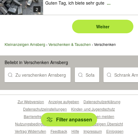
Guten Tag, ich biete sehr gute
...
2
Weiter
Kleinanzeigen Arnsberg
Verschenken & Tauschen
Verschenken
Beliebt in Verschenken Arnsberg
Zu verschenken Arnsberg
Sofa
Schrank Ar
Zur Webversion
Anzeige aufgeben
Datenschutzerklärung
Datenschutzeinstellungen
Kinder- und Jugendschutz
Barrierefreiheitserklärung
Sicherheitslücken melden
Filter anpassen
Nutzungsbedingungen
Beliebte Suchen
Anzeigen Übersicht
Vertrag Widerrufen
Feedback
Hilfe
Impressum
Einloggen