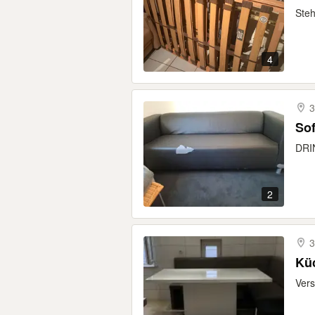
Steh
4
3
Sof
DRIN
2
3
Küc
Vers