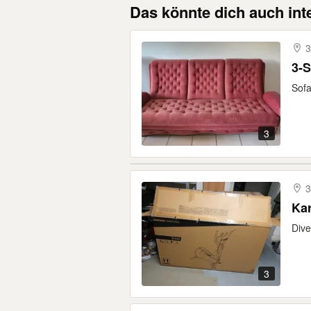
Das könnte dich auch int
3
Sofa
3
3
Kar
Dive
3