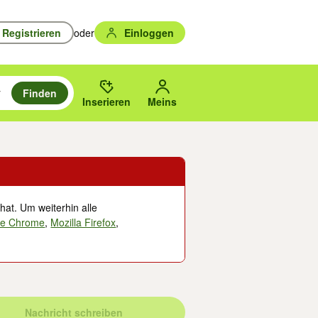
Registrieren
oder
Einloggen
Finden
en durchsuchen und mit Eingabetaste auswählen.
n um zu suchen, oder Vorschläge mit den Pfeiltasten nach oben/unten
des gewählten Orts oder PLZ.
Inserieren
Meins
hat. Um weiterhin alle
le Chrome
,
Mozilla Firefox
,
Nachricht schreiben