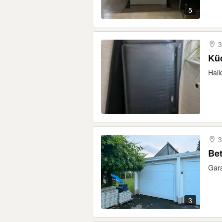
5
3
Küc
Hall
3
Bet
Gara
3