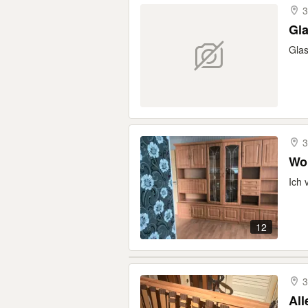
3
Gla
Glas
3
Woh
Ich 
12
3
All