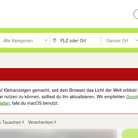
Alle Kategorien
Ganzer Ort
ken um zu suchen, oder Vorschläge mit den Pfeiltasten nach oben/unt
PLZ oder Ort eingeben. Eingabetaste drücke
Suche im Umkreis 
f Kleinanzeigen gemacht, seit dein Browser das Licht der Welt erblickt 
i nutzen zu können, solltest du ihn aktualisieren. Wir empfehlen
Goog
Safari
, falls du macOS benutzt.
& Tauschen
Verschenken