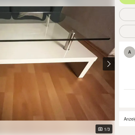
A
Anzei
1
/3