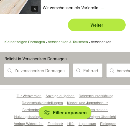
Wir verschenken ein Variorollo
...
4
Weiter
Kleinanzeigen Dormagen
Verschenken & Tauschen
Verschenken
Beliebt in Verschenken Dormagen
Zu verschenken Dormagen
Fahrrad
Versch
Zur Webversion
Anzeige aufgeben
Datenschutzerklärung
Datenschutzeinstellungen
Kinder- und Jugendschutz
Barrierefreiheitserklärung
Sicherheitslücken melden
Filter anpassen
Nutzungsbedingungen
Beliebte Suchen
Anzeigen Übersicht
Vertrag Widerrufen
Feedback
Hilfe
Impressum
Einloggen