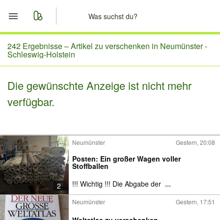
Start
242 Ergebnisse –
Artikel zu verschenken in Neumünster -
Schleswig-Holstein
Merkliste
Die gewünschte Anzeige ist nicht mehr
Nachrichten
verfügbar.
Anzeige aufgeben
Neumünster
Gestern, 20:08
Posten: Ein großer Wagen voller
Stoffballen
!!! Wichtig !!! Die Abgabe der
...
2
Neumünster
Gestern, 17:51
Weltatlas zu verschenken