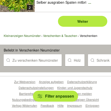
Selber ausgraben Spaten mitbri
...
2
Weiter
Kleinanzeigen Neumünster
Verschenken & Tauschen
Verschenken
Beliebt in Verschenken Neumünster
Zu verschenken Neumünster
Holz
Schrank
Zur Webversion
Anzeige aufgeben
Datenschutzerklärung
Datenschutzeinstellungen
Kinder- und Jugendschutz
Barrierefreiheitserklärung
Sicherheitslücken melden
Filter anpassen
Nutzungsbedingungen
Beliebte Suchen
Anzeigen Übersicht
Vertrag Widerrufen
Feedback
Hilfe
Impressum
Einloggen