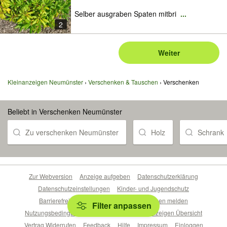
Selber ausgraben Spaten mitbri
...
2
Weiter
Kleinanzeigen Neumünster
Verschenken & Tauschen
Verschenken
Beliebt in Verschenken Neumünster
Zu verschenken Neumünster
Holz
Schrank
Zur Webversion
Anzeige aufgeben
Datenschutzerklärung
Datenschutzeinstellungen
Kinder- und Jugendschutz
Barrierefreiheitserklärung
Sicherheitslücken melden
Filter anpassen
Nutzungsbedingungen
Beliebte Suchen
Anzeigen Übersicht
Vertrag Widerrufen
Feedback
Hilfe
Impressum
Einloggen