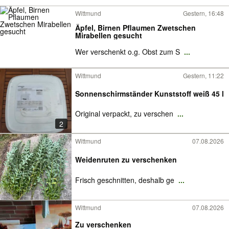
Wittmund
Gestern, 16:48
Äpfel, Birnen Pflaumen Zwetschen
Mirabellen gesucht
Wer verschenkt o.g. Obst zum S
...
Wittmund
Gestern, 11:22
Sonnenschirmständer Kunststoff weiß 45 l
Original verpackt, zu verschen
...
2
Wittmund
07.08.2026
Weidenruten zu verschenken
Frisch geschnitten, deshalb ge
...
Wittmund
07.08.2026
Zu verschenken