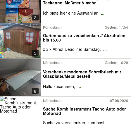
Teekanne, Meßmer & mehr
Ich biete hier eine Auswahl an
...
2
Königsbrunn
Gestern, 17:54
Gartenhaus zu verschenken // Abzuholen
bis 15.08
x x x Abhol-Deadline: Samstag,
...
5
Königsbrunn
Gestern, 10:29
Verschenke modernen Schreibtisch mit
Glasplatte/Metallgestell
Hallo zusammen,
...
6
Königsbrunn
07.08.2026
Suche Kombiinstrument Tacho Auto oder
Motorrad
Suche zu verschenken, zum bast
...