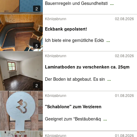
Bauernregeln und Gesundheitsti
...
2
Königsbrunn
02.08.2026
Eckbank gepolstert!
Ich biete eine gemütliche Eckb
...
5
Königsbrunn
02.08.2026
Laminatboden zu verschenken ca. 25qm
Der Boden ist abgebaut. Es sin
...
2
Königsbrunn
01.08.2026
"Schablone" zum Verzieren
Geeignet zum "Bestäuben&q
...
Königsbrunn
01.08.2026