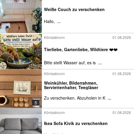
Weiße Couch zu verschenken
Hallo,
...
3
Königsbrunn
01.08.2026
Tierliebe, Gartenliebe, Wildtiere ❤️❤️
Bitte stellt Wasser auf, es is
...
Königsbrunn
01.08.2026
Weinkühler, Bilderrahmen,
Serviettenhalter, Teegläser
Zu verschenken. Abzuholen in K
...
5
Königsbrunn
01.08.2026
Ikea Sofa Kivik zu verschenken