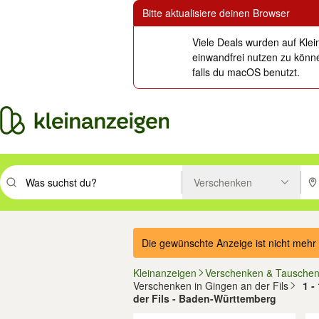
Bitte aktualisiere deinen Browser
Viele Deals wurden auf Klei
einwandfrei nutzen zu könne
falls du macOS benutzt.
Verschenken
Suchbegriff eingeben. Eingabetaste drücken um zu suchen, oder Vorsc
PLZ
Die gewünschte Anzeige ist nicht mehr 
Kleinanzeigen
Verschenken & Tausche
Verschenken in Gingen an der Fils
1 -
der Fils - Baden-Württemberg