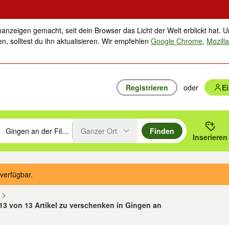
nanzeigen gemacht, seit dein Browser das Licht der Welt erblickt hat. U
n, solltest du ihn aktualisieren. Wir empfehlen
Google Chrome
,
Mozilla
Registrieren
oder
E
Ganzer Ort
Finden
hläge mit den Pfeiltasten nach oben/unten durchsuchen und mit Einga
 oder Ort eingeben. Eingabetaste drücken um zu suchen, oder Vorschl
Inserieren
Suche im Umkreis des gewählten Orts oder PLZ
verfügbar.
n
 13 von 13 Artikel zu verschenken in Gingen an