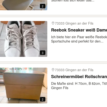
Stühlen löst sich leider das...
2
73333 Gingen an der Fils
Ich biete hier ein Paar weiße Reebo
Sportschuhe sind perfekt für den...
3
73333 Gingen an der Fils
Schreinermöbel Rollschra
Die Maße sind: H 70cm, B 82cm, T65
Gingen Fils
2