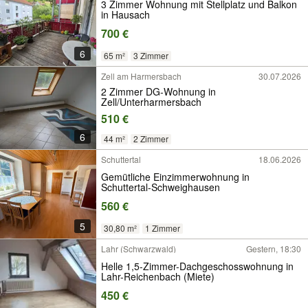
3 Zimmer Wohnung mit Stellplatz und Balkon
in Hausach
700 €
6
65 m²
3 Zimmer
Zell am Harmersbach
30.07.2026
2 Zimmer DG-Wohnung in
Zell/Unterharmersbach
510 €
6
44 m²
2 Zimmer
Schuttertal
18.06.2026
Gemütliche Einzimmerwohnung in
Schuttertal-Schweighausen
560 €
5
30,80 m²
1 Zimmer
Lahr (Schwarzwald)
Gestern, 18:30
Helle 1,5-Zimmer-Dachgeschosswohnung in
Lahr-Reichenbach (Miete)
450 €