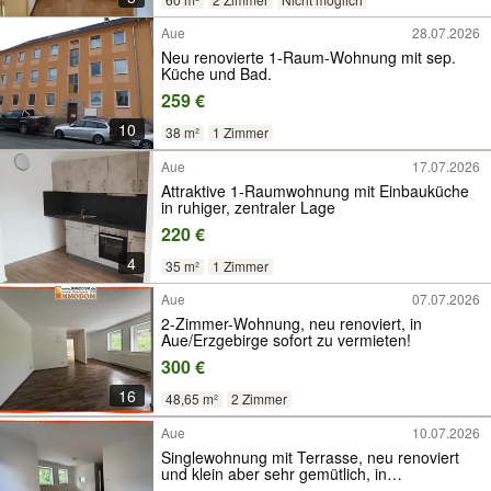
Aue
28.07.2026
Neu renovierte 1-Raum-Wohnung mit sep.
Küche und Bad.
259 €
10
38 m²
1 Zimmer
Aue
17.07.2026
Attraktive 1-Raumwohnung mit Einbauküche
in ruhiger, zentraler Lage
220 €
4
35 m²
1 Zimmer
Aue
07.07.2026
2-Zimmer-Wohnung, neu renoviert, in
Aue/Erzgebirge sofort zu vermieten!
300 €
16
48,65 m²
2 Zimmer
Aue
10.07.2026
Singlewohnung mit Terrasse, neu renoviert
und klein aber sehr gemütlich, in
Aue/Erzgebirge zu vermieten!