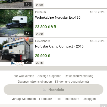
15
2009
Pulheim
16.06.2026
Wohnkabine Nordstar Eco180
23.800 € VB
12
2020
Gevelsberg
18.06.2026
Nordstar Camp Compact - 2015
29.990 €
25
2015
Zur Webversion
Anzeige aufgeben
Datenschutzerklärung
Datenschutzeinstellungen
Kinder- und Jugendschutz
Barrierefreiheitserklärung
Sicherheitslücken melden
Nachricht
Nutzungsbedingungen
Beliebte Suchen
Anzeigen Übersicht
Vertrag Widerrufen
Feedback
Hilfe
Impressum
Einloggen