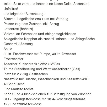
linken Seite vorn und hinten eine kleine Delle. Ansonsten
Unfallfrei!
und folgender Ausstattung:
Alkoven-Liegefläche 2mx1,6m mit Vorhang
Polster in gutem Zustand inkl. Bezug
Lattenrost (beheizt)
Vielzahl an Schränken und Ablagemöglichkeiten
Ablagefläche klappbar als zusätzl. Arbeits- und Ablagefläche
Gasherd 2-flammig
Spüle
60 ltr. Frischwasser mit Pumpe, 40 ltr. Abwasser
Frostwächter
Absorber Kühlschrank 12V/230V/Gas
Truma Standheizung und Warmwasserboiler (Gas)
Platz für 2 x 5kg Gasflaschen
Nasszelle mit Dusche, Waschbecken und Kassetten-WC
Außendusche
Eine Markise rechts
Keder- und Airline-Schienen zur Befestigung von Zubehör
CEE-Eingangssteckdose mit 10 A-Sicherungsautomat
12V und 230V-Steckdose