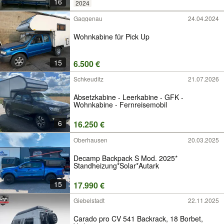
16
2024
Gaggenau
24.04.2024
Wohnkabine für Pick Up
15
6.500 €
Schkeuditz
21.07.2026
Absetzkabine - Leerkabine - GFK -
Wohnkabine - Fernreisemobil
6
16.250 €
Oberhausen
20.03.2025
Decamp Backpack S Mod. 2025*
Standheizung*Solar*Autark
15
17.990 €
Giebelstadt
22.11.2025
Carado pro CV 541 Backrack, 18 Borbet,