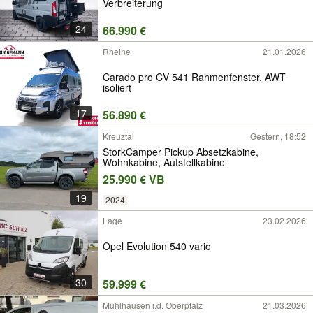
Verbreiterung
24
66.990 €
Rheine
21.01.2026
Carado pro CV 541 Rahmenfenster, AWT
isoliert
17
56.890 €
Kreuztal
Gestern, 18:52
StorkCamper Pickup Absetzkabine,
Wohnkabine, Aufstellkabine
25.990 € VB
19
2024
Lage
23.02.2026
Opel Evolution 540 vario
30
59.999 €
Mühlhausen i.d. Oberpfalz
21.03.2026