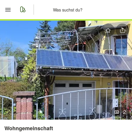
Start
Merkliste
Nachrichten
Anzeige aufgeben
2
Wohngemeinschaft