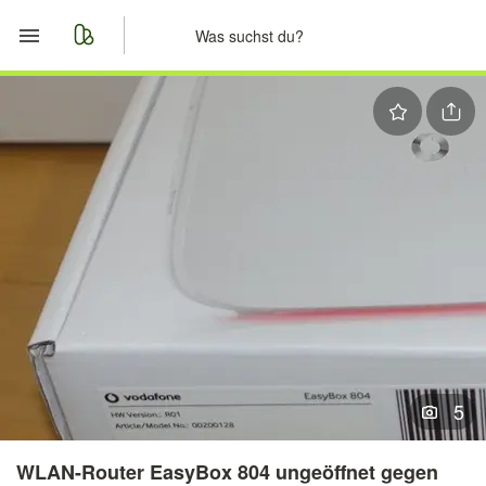
Start
Merkliste
Nachrichten
Anzeige aufgeben
5
WLAN-Router EasyBox 804 ungeöffnet gegen