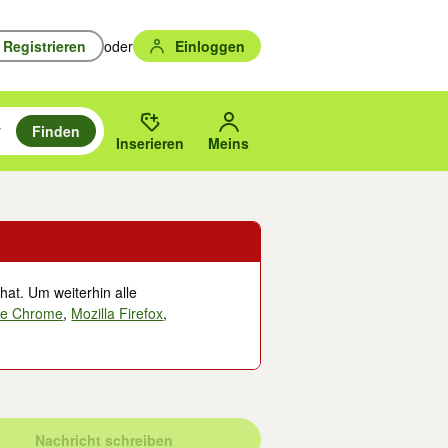
Registrieren
oder
Einloggen
Finden
en durchsuchen und mit Eingabetaste auswählen.
n um zu suchen, oder Vorschläge mit den Pfeiltasten nach oben/unten
des gewählten Orts oder PLZ.
Inserieren
Meins
hat. Um weiterhin alle
le Chrome
,
Mozilla Firefox
,
Nachricht schreiben