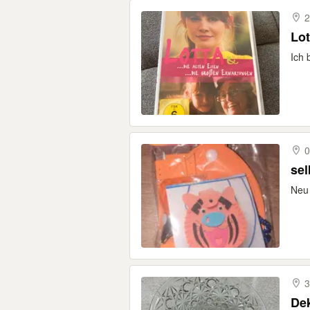
2
Lot
Ich 
0
sel
Neu 
3
Dek