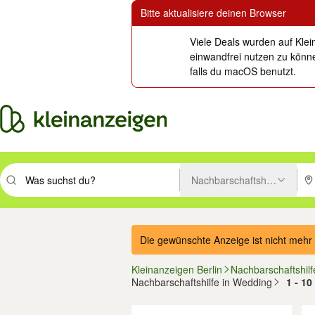
Bitte aktualisiere deinen Browser
Viele Deals wurden auf Klei
einwandfrei nutzen zu könne
falls du macOS benutzt.
Nachbarschaftshilfe
Suchbegriff eingeben. Eingabetaste drücken um zu suchen, oder Vorsc
PLZ
Die gewünschte Anzeige ist nicht mehr 
Kleinanzeigen Berlin
Nachbarschaftshilf
Nachbarschaftshilfe in Wedding
1 - 1
Filter