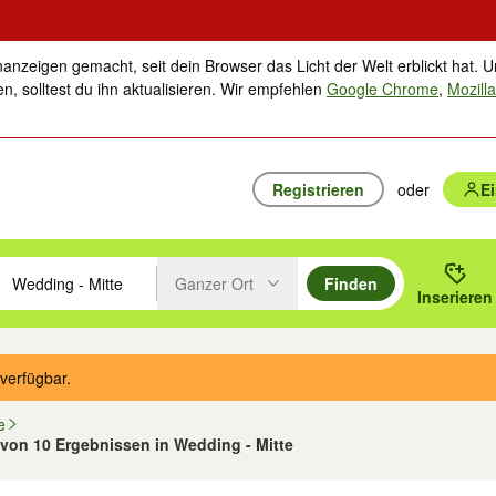
nanzeigen gemacht, seit dein Browser das Licht der Welt erblickt hat. U
n, solltest du ihn aktualisieren. Wir empfehlen
Google Chrome
,
Mozilla
Registrieren
oder
E
Ganzer Ort
Finden
hläge mit den Pfeiltasten nach oben/unten durchsuchen und mit Einga
 oder Ort eingeben. Eingabetaste drücken um zu suchen, oder Vorschl
Inserieren
Suche im Umkreis des gewählten Orts oder PLZ
verfügbar.
e
0 von 10 Ergebnissen in Wedding - Mitte