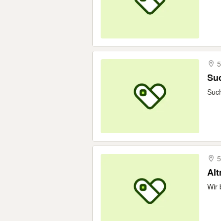
5
Suc
Such
5
Alt
Wir 