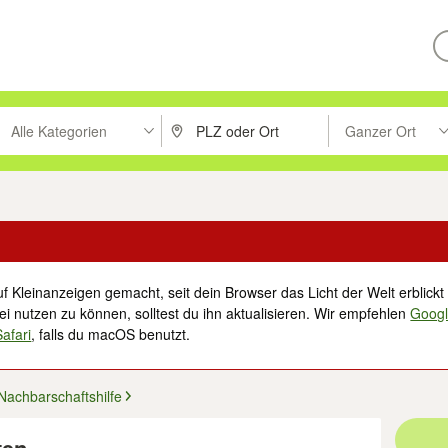
Alle Kategorien
Ganzer Ort
ken um zu suchen, oder Vorschläge mit den Pfeiltasten nach oben/unt
PLZ oder Ort eingeben. Eingabetaste drücke
Suche im Umkreis 
f Kleinanzeigen gemacht, seit dein Browser das Licht der Welt erblickt 
i nutzen zu können, solltest du ihn aktualisieren. Wir empfehlen
Goog
Safari
, falls du macOS benutzt.
Nachbarschaftshilfe