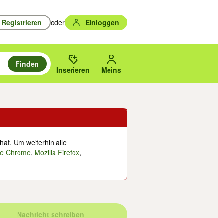
Registrieren
oder
Einloggen
Finden
en durchsuchen und mit Eingabetaste auswählen.
n um zu suchen, oder Vorschläge mit den Pfeiltasten nach oben/unten
des gewählten Orts oder PLZ.
Inserieren
Meins
hat. Um weiterhin alle
le Chrome
,
Mozilla Firefox
,
Nachricht schreiben