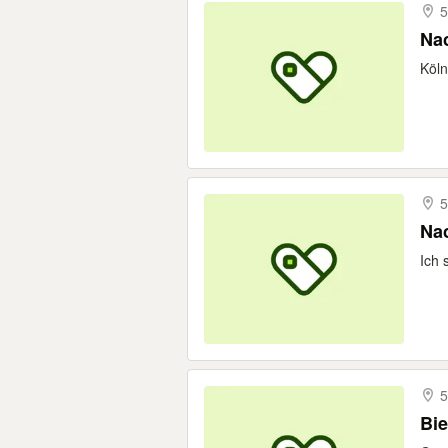
5
Nac
Köln
5
Nac
Ich 
5
Bie