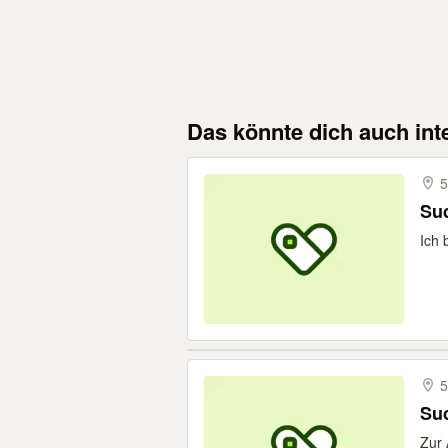
Das könnte dich auch int
5
Su
Ich 
5
Suc
Zur 