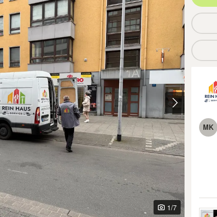
MK
1
/7