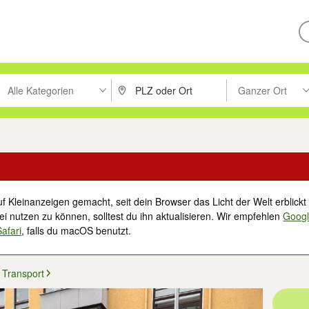
Alle Kategorien
Ganzer Ort
ken um zu suchen, oder Vorschläge mit den Pfeiltasten nach oben/unt
PLZ oder Ort eingeben. Eingabetaste drücke
Suche im Umkreis 
f Kleinanzeigen gemacht, seit dein Browser das Licht der Welt erblickt 
i nutzen zu können, solltest du ihn aktualisieren. Wir empfehlen
Goog
Safari
, falls du macOS benutzt.
Transport