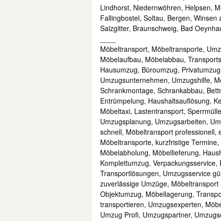
Lindhorst, Niedernwöhren, Helpsen, M
Fallingbostel, Soltau, Bergen, Winsen 
Salzgitter, Braunschweig, Bad Oeynha
____
Möbeltransport, Möbeltransporte, U
Möbelaufbau, Möbelabbau, Transports
Hausumzug, Büroumzug, Privatumzug,
Umzugsunternehmen, Umzugshilfe, M
Schrankmontage, Schrankabbau, Bettm
Entrümpelung, Haushaltsauflösung, K
Möbeltaxi, Lastentransport, Sperrmüll
Umzugsplanung, Umzugsarbeiten, Umz
schnell, Möbeltransport professionell,
Möbeltransporte, kurzfristige Termin
Möbelabholung, Möbellieferung, Hau
Komplettumzug, Verpackungsservice, E
Transportlösungen, Umzugsservice gü
zuverlässige Umzüge, Möbeltransport
Objektumzug, Möbellagerung, Transpor
transportieren, Umzugsexperten, Möbe
Umzug Profi, Umzugspartner, Umzugsdi