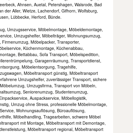
eerbeck, Ahnsen, Auetal, Petershagen, Walsrode, Bad
an der Aller, Wietze, Lachendorf, Gifhorn, Wolfsburg,
usen, Lübbecke, Herford, Bünde.
mzug, Umzugsservice, Möbelmontage, Möbeldemontage,
ervice, Umzugshelfer, Möbelträger, Wohnungsumzug,
 Firmenumzug, Möbelpacker, Transporter,
öbelservice, Küchenmontage, Küchenabbau,
ontage, Bettabbau, Sofa Transport, Möbelspedition,
ellerentrümpelung, Garagenräumung, Transportdienst,
entsorgung, Möbelentsorgung, Tragehilfe,
ugswagen, Möbeltransport günstig, Möbeltransport
 erfahrene Umzugshelfer, zuverlässiger Transport, sichere
e, Möbelumzug, Umzugsfirma, Transport von Möbeln,
shaltsumzug, Seniorenumzug, Studentenumzug,
inpackservice, Auspackservice, Möbellogistik,
nstig, Umzug ohne Stress, professionelle Möbelmontage,
 Service, Wohnungsauflösung, Büroauflösung,
thilfe, Möbelhandling, Tragearbeiten, schwere Möbel
ltransport mit Montage, Möbeltransport mit Demontage,
enstleistung, Möbeltransport regional, Möbeltransport