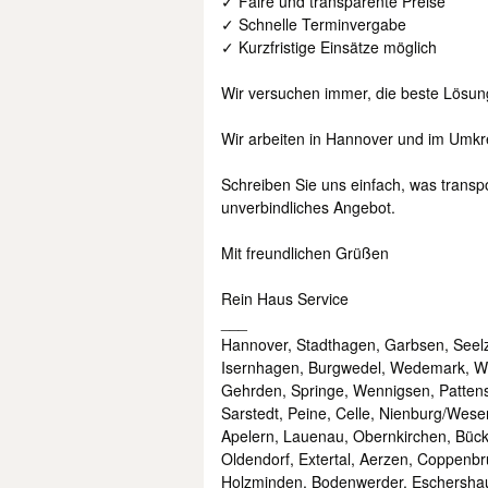
✓ Faire und transparente Preise
✓ Schnelle Terminvergabe
✓ Kurzfristige Einsätze möglich
Wir versuchen immer, die beste Lösung
Wir arbeiten in Hannover und im Umkr
Schreiben Sie uns einfach, was transpor
unverbindliches Angebot.
Mit freundlichen Grüßen
Rein Haus Service
___
Hannover, Stadthagen, Garbsen, See
Isernhagen, Burgwedel, Wedemark, W
Gehrden, Springe, Wennigsen, Pattens
Sarstedt, Peine, Celle, Nienburg/Wes
Apelern, Lauenau, Obernkirchen, Bücke
Oldendorf, Extertal, Aerzen, Coppenbr
Holzminden, Bodenwerder, Eschersh