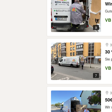
Wi
Gute
VB
9
3
30 
Sie 
VB
7
3
50€
Wir