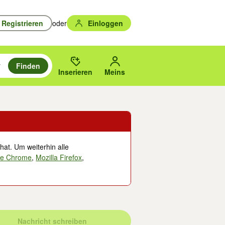
Registrieren
oder
Einloggen
Finden
en durchsuchen und mit Eingabetaste auswählen.
n um zu suchen, oder Vorschläge mit den Pfeiltasten nach oben/unten
des gewählten Orts oder PLZ.
Inserieren
Meins
hat. Um weiterhin alle
le Chrome
,
Mozilla Firefox
,
Nachricht schreiben