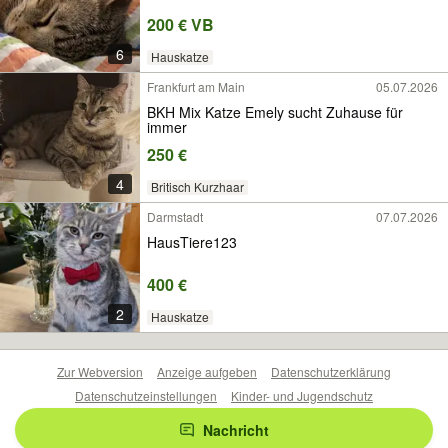
200 € VB
6
Hauskatze
Frankfurt am Main
05.07.2026
BKH Mix Katze Emely sucht Zuhause für
immer
250 €
4
Britisch Kurzhaar
Darmstadt
07.07.2026
HausTiere123
400 €
2
Hauskatze
Zur Webversion
Anzeige aufgeben
Datenschutzerklärung
Datenschutzeinstellungen
Kinder- und Jugendschutz
Barrierefreiheitserklärung
Sicherheitslücken melden
Nachricht
Nutzungsbedingungen
Beliebte Suchen
Anzeigen Übersicht