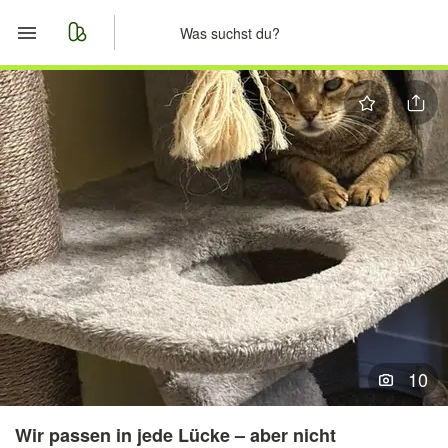
Start
Merkliste
Nachrichten
Anzeige aufgeben
10
Wir passen in jede Lücke – aber nicht