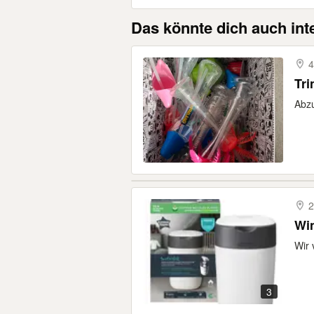
Das könnte dich auch int
4
Tri
Abz
2
Wi
Wir 
3