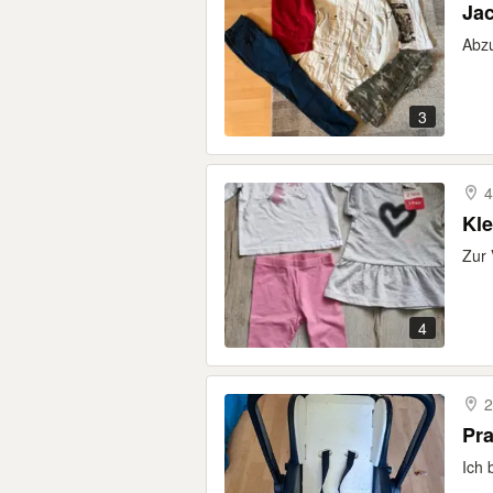
Jac
Abzu
3
4
Kle
Zur 
4
2
Pra
Ich 