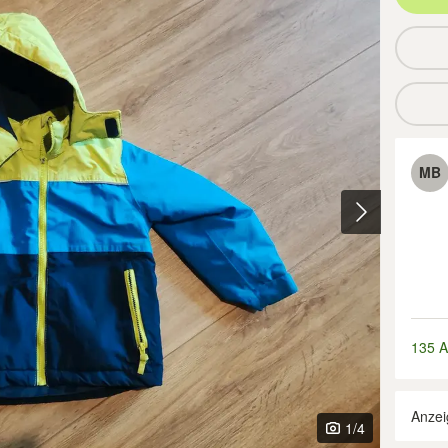
MB
135 A
Anzei
1
/4