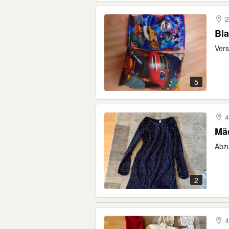
2
Vers
5
4
Mä
Abzu
2
4