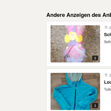
Andere Anzeigen des Anb
2
Sch
Self
3
2
Lo
Toll
3