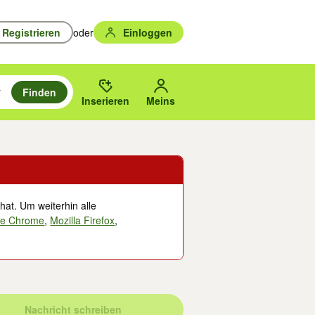
Registrieren
oder
Einloggen
Finden
en durchsuchen und mit Eingabetaste auswählen.
n um zu suchen, oder Vorschläge mit den Pfeiltasten nach oben/unten
des gewählten Orts oder PLZ.
Inserieren
Meins
hat. Um weiterhin alle
le Chrome
,
Mozilla Firefox
,
Nachricht schreiben