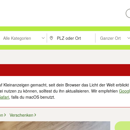
Alle Kategorien
Ganzer Ort
ken um zu suchen, oder Vorschläge mit den Pfeiltasten nach oben/unt
PLZ oder Ort eingeben. Eingabetaste drücke
Suche im Umkreis 
f Kleinanzeigen gemacht, seit dein Browser das Licht der Welt erblickt 
i nutzen zu können, solltest du ihn aktualisieren. Wir empfehlen
Goog
Safari
, falls du macOS benutzt.
en
Verschenken