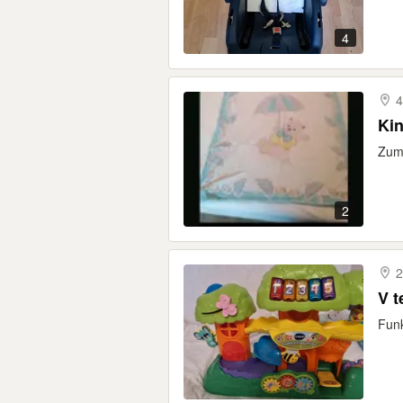
4
4
Ki
Zum 
2
2
V 
Funk