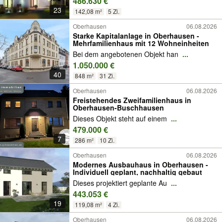
486.630 €
23
142,08 m²
5 Zi.
Oberhausen
06.08.2026
Starke Kapitalanlage in Oberhausen -
Mehrfamilienhaus mit 12 Wohneinheiten
Bei dem angebotenen Objekt han
...
1.050.000 €
40
848 m²
31 Zi.
Oberhausen
06.08.2026
Freistehendes Zweifamilienhaus in
Oberhausen-Buschhausen
Dieses Objekt steht auf einem
...
479.000 €
7
286 m²
10 Zi.
Oberhausen
06.08.2026
Modernes Ausbauhaus in Oberhausen -
Individuell geplant, nachhaltig gebaut
Dieses projektiert geplante Au
...
443.053 €
19
119,08 m²
4 Zi.
Oberhausen
06.08.2026