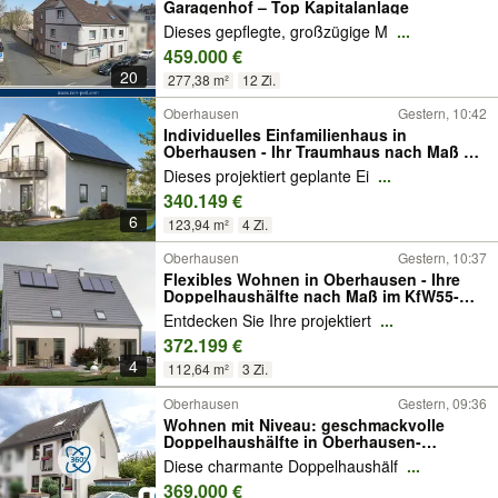
Garagenhof – Top Kapitalanlage
Dieses gepflegte, großzügige M
...
459.000 €
20
277,38 m²
12 Zi.
Oberhausen
Gestern, 10:42
Individuelles Einfamilienhaus in
Oberhausen - Ihr Traumhaus nach Maß mit
allkauf
Dieses projektiert geplante Ei
...
340.149 €
6
123,94 m²
4 Zi.
Oberhausen
Gestern, 10:37
Flexibles Wohnen in Oberhausen - Ihre
Doppelhaushälfte nach Maß im KfW55-
Standard
Entdecken Sie Ihre projektiert
...
372.199 €
4
112,64 m²
3 Zi.
Oberhausen
Gestern, 09:36
Wohnen mit Niveau: geschmackvolle
Doppelhaushälfte in Oberhausen-
Osterfeld
Diese charmante Doppelhaushälf
...
369.000 €