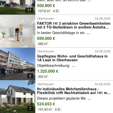
500.900 €
17
107,6 m²
4 Zi.
Oberhausen
04.08.2026
FAKTOR 14! 3 attraktive Gewerbeeinheiten
mit 5 TG-Stellplätzen in großem Ärztehaus
in Sterkrade
In bester Geschäftslage in ein
...
699.000 €
382 m²
Oberhausen
04.08.2026
Gepflegtes Wohn- und Geschäftshaus in
1A Lage in Oberhausen
Objektbeschreibung:
...
1.325.000 €
2
332 m²
Oberhausen
04.08.2026
Ihr individuelles Mehrfamilienhaus -
Flexibilität trifft Nachhaltigkeit auf 141 m²
Wohnfläche
Dieses projektiert geplante Me
...
524.653 €
7
141,43 m²
4 Zi.