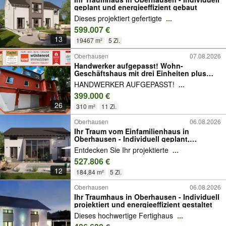
geplant und energieeffizient gebaut
Dieses projektiert gefertigte
...
599.007 €
13
19467 m²
5 Zi.
Oberhausen
07.08.2026
Handwerker aufgepasst! Wohn-
Geschäftshaus mit drei Einheiten plus
Lager und Garage. Top Grundstück!
HANDWERKER AUFGEPASST!
...
399.000 €
26
310 m²
11 Zi.
Oberhausen
06.08.2026
Ihr Traum vom Einfamilienhaus in
Oberhausen - Individuell geplant,
nachhaltig gebaut
Entdecken Sie Ihr projektierte
...
527.806 €
12
184,84 m²
5 Zi.
Oberhausen
06.08.2026
Ihr Traumhaus in Oberhausen - Individuell
projektiert und energieeffizient gestaltet
Dieses hochwertige Fertighaus
...