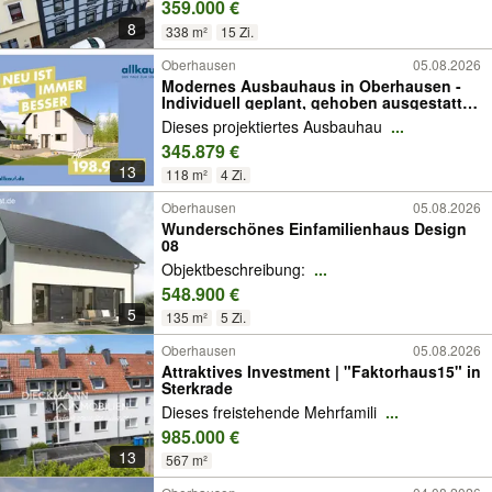
359.000 €
8
338 m²
15 Zi.
Oberhausen
05.08.2026
Modernes Ausbauhaus in Oberhausen -
Individuell geplant, gehoben ausgestattet
und nachhaltig beheizt
Dieses projektiertes Ausbauhau
...
345.879 €
13
118 m²
4 Zi.
Oberhausen
05.08.2026
Wunderschönes Einfamilienhaus Design
08
Objektbeschreibung:
...
548.900 €
5
135 m²
5 Zi.
Oberhausen
05.08.2026
Attraktives Investment | "Faktorhaus15" in
Sterkrade
Dieses freistehende Mehrfamili
...
985.000 €
13
567 m²