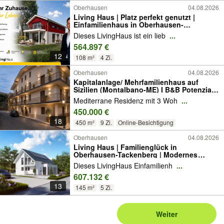
Oberhausen
04.08.2026
Living Haus | Platz perfekt genutzt |
Einfamilienhaus in Oberhausen-
Tackenberg | KfW 40 & QNG
Dieses LivingHaus ist ein lieb
...
564.897 €
12
108 m²
4 Zi.
Oberhausen
04.08.2026
Kapitalanlage/ Mehrfamilienhaus auf
Sizilien (Montalbano-ME) I B&B Potenzial I
3 Wohnungen I 450 qm
Mediterrane Residenz mit 3 Woh
...
450.000 €
18
450 m²
9 Zi.
Online-Besichtigung
Oberhausen
04.08.2026
Living Haus | Familienglück in
Oberhausen-Tackenberg | Modernes
Einfamilienhaus | KfW 40 & QNG
Dieses LivingHaus Einfamilienh
...
607.132 €
13
145 m²
5 Zi.
Weiter