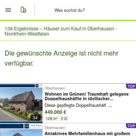
Start
138 Ergebnisse –
Häuser zum Kauf in Oberhausen -
Nordrhein-Westfalen
Merkliste
Die gewünschte Anzeige ist nicht mehr
Nachrichten
verfügbar.
Anzeige aufgeben
Oberhausen
Wohnen im Grünen! Traumhaft gelegene
Doppelhaushälfte in idyllischer
Naturkulisse
Diese gepflegte Doppelhaushälf
...
449.000 €
34
128 m²
5 Zi.
Oberhausen
Attraktives Mehrfamilienhaus mit großem