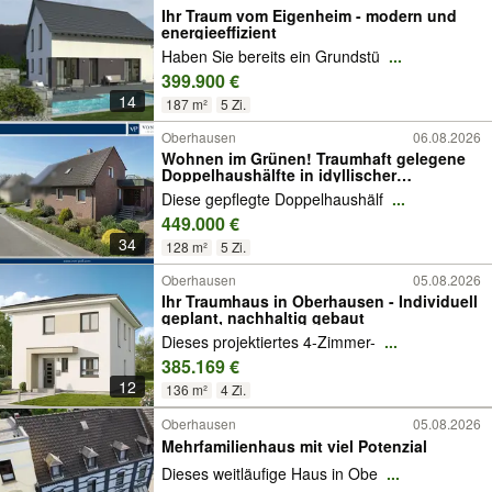
Ihr Traum vom Eigenheim - modern und
energieeffizient
Haben Sie bereits ein Grundstü
...
399.900 €
14
187 m²
5 Zi.
Oberhausen
06.08.2026
Wohnen im Grünen! Traumhaft gelegene
Doppelhaushälfte in idyllischer
Naturkulisse
Diese gepflegte Doppelhaushälf
...
449.000 €
34
128 m²
5 Zi.
Oberhausen
05.08.2026
Ihr Traumhaus in Oberhausen - Individuell
geplant, nachhaltig gebaut
Dieses projektiertes 4-Zimmer-
...
385.169 €
12
136 m²
4 Zi.
Oberhausen
05.08.2026
Mehrfamilienhaus mit viel Potenzial
Dieses weitläufige Haus in Obe
...