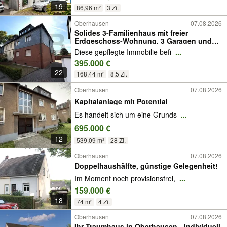
19
86,96 m²
3 Zi.
Oberhausen
07.08.2026
Solides 3-Familienhaus mit freier
Erdgeschoss-Wohnung, 3 Garagen und
Garten in Alstaden!
Diese gepflegte Immobilie befi
...
395.000 €
22
168,44 m²
8,5 Zi.
Oberhausen
07.08.2026
Kapitalanlage mit Potential
Es handelt sich um eine Grunds
...
695.000 €
12
539,09 m²
28 Zi.
Oberhausen
07.08.2026
Doppelhaushälfte, günstige Gelegenheit!
Im Moment noch provisionsfrei,
...
159.000 €
18
74 m²
4 Zi.
Oberhausen
07.08.2026
Ihr Traumhaus in Oberhausen - Individuell