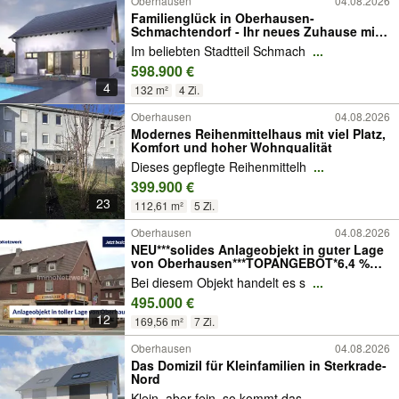
Oberhausen
04.08.2026
Familienglück in Oberhausen-
Schmachtendorf - Ihr neues Zuhause mit
Freiraum
Im beliebten Stadtteil Schmach
...
598.900 €
4
132 m²
4 Zi.
Oberhausen
04.08.2026
Modernes Reihenmittelhaus mit viel Platz,
Komfort und hoher Wohnqualität
Dieses gepflegte Reihenmittelh
...
399.900 €
23
112,61 m²
5 Zi.
Oberhausen
04.08.2026
NEU***solides Anlageobjekt in guter Lage
von Oberhausen***TOPANGEBOT*6,4 %
Rendite
Bei diesem Objekt handelt es s
...
495.000 €
12
169,56 m²
7 Zi.
Oberhausen
04.08.2026
Das Domizil für Kleinfamilien in Sterkrade-
Nord
Klein, aber fein, so kommt das
...