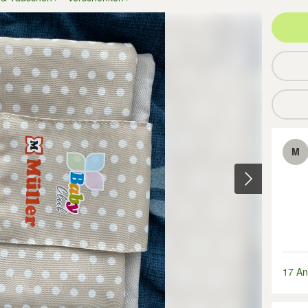
M
17 An