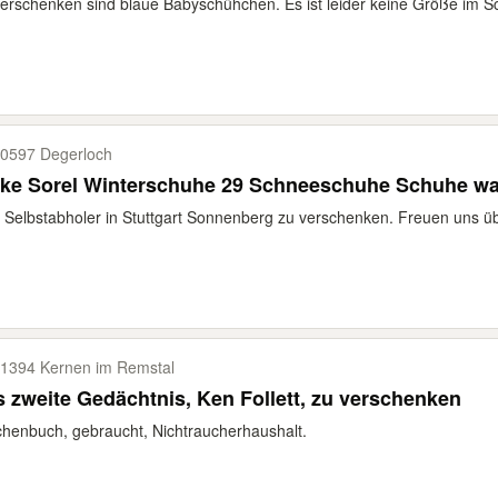
erschenken sind blaue Babyschühchen. Es ist leider keine Größe im Sch
0597 Degerloch
nke Sorel Winterschuhe 29 Schneeschuhe Schuhe w
n Selbstabholer in Stuttgart Sonnenberg zu verschenken. Freuen uns ü
1394 Kernen im Remstal
 zweite Gedächtnis, Ken Follett, zu verschenken
henbuch, gebraucht, Nichtraucherhaushalt.