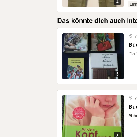
4
Einh
Das könnte dich auch int
7
Bü
Die 
5
7
Bu
Abho
3