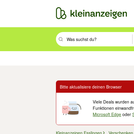
Suchbegriff eingeben. Eingabetaste drüc
Immobilien
Mode & Beauty
Auto, Rad & Boot
Haus & Garten
Jobs
Elek
Bitte aktualisiere deinen Browser
Viele Deals wurden au
Funktionen einwandfre
Microsoft Edge
oder
Kleinanzeigen Esslingen
Verschenken