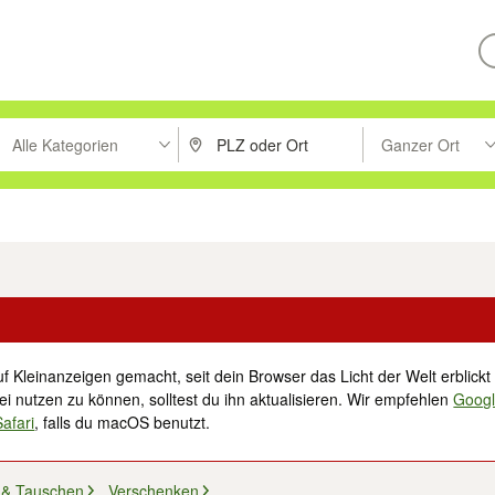
Alle Kategorien
Ganzer Ort
ken um zu suchen, oder Vorschläge mit den Pfeiltasten nach oben/unt
PLZ oder Ort eingeben. Eingabetaste drücke
Suche im Umkreis 
tronik
Familie, Kind & Baby
Haustiere
Freizeit, Hobby & Nachbarschaft
f Kleinanzeigen gemacht, seit dein Browser das Licht der Welt erblickt 
i nutzen zu können, solltest du ihn aktualisieren. Wir empfehlen
Goog
Safari
, falls du macOS benutzt.
 & Tauschen
Verschenken