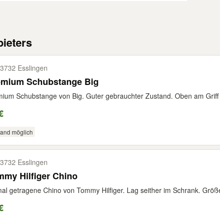
ieters
3732 Esslingen
emium Schubstange Big
ium Schubstange von Big. Guter gebrauchter Zustand. Oben am Griff si
€
sand möglich
3732 Esslingen
my Hilfiger Chino
al getragene Chino von Tommy Hilfiger. Lag seither im Schrank. Größe
€