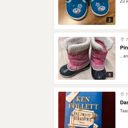
Zu v
2
7
Pi
...a
5
7
Das
Tasc