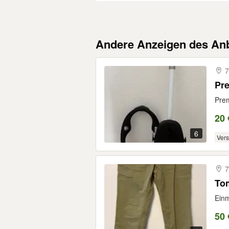
Andere Anzeigen des Anb
7
Pr
Prem
20 
6
Ver
7
Tom
Einm
50 