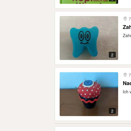
7
Zah
Zahn
2
7
Na
Ich 
2