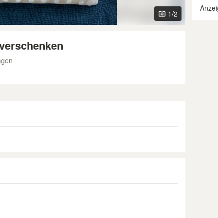
Anzei
1
/2
 verschenken
ngen