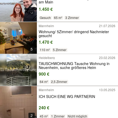
am Main
1.450 €
Gesuch
65 m²
3 Zimmer
Mannheim
21.07.2026
Wohnung/ 5Zimmer/ dringend Nachmieter
gesucht
1.470 €
5
110 m²
5 Zimmer
Heidelberg
23.02.2026
TAUSCHWOHNUNG Tausche Wohnung in
Neuenheim, suche größeres Heim
900 €
64 m²
2,5 Zimmer
Mannheim
13.05.2025
ICH SUCH EINE WG PARTNERIN
240 €
2
45 m²
1 Zimmer
Nicht möglich