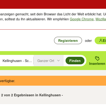
nanzeigen gemacht, seit dein Browser das Licht der Welt erblickt hat. U
n, solltest du ihn aktualisieren. Wir empfehlen
Google Chrome
,
Mozilla
Registrieren
oder
E
Ganzer Ort
Finden
hläge mit den Pfeiltasten nach oben/unten durchsuchen und mit Einga
 oder Ort eingeben. Eingabetaste drücken um zu suchen, oder Vorschl
Inserieren
Suche im Umkreis des gewählten Orts oder PLZ
verfügbar.
- 2 von 2 Ergebnissen in Kellinghusen -