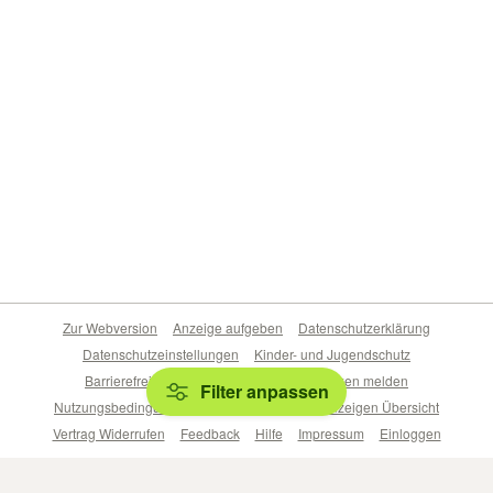
Zur Webversion
Anzeige aufgeben
Datenschutzerklärung
Datenschutzeinstellungen
Kinder- und Jugendschutz
Barrierefreiheitserklärung
Sicherheitslücken melden
Filter anpassen
Nutzungsbedingungen
Beliebte Suchen
Anzeigen Übersicht
Vertrag Widerrufen
Feedback
Hilfe
Impressum
Einloggen