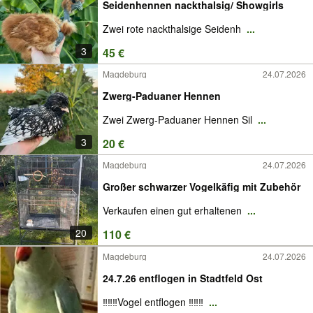
Seidenhennen nackthalsig/ Showgirls
Zwei rote nackthalsige Seidenh
...
3
45 €
Magdeburg
24.07.2026
Zwerg-Paduaner Hennen
Zwei Zwerg-Paduaner Hennen Sil
...
3
20 €
Magdeburg
24.07.2026
Großer schwarzer Vogelkäfig mit Zubehör
Verkaufen einen gut erhaltenen
...
20
110 €
Magdeburg
24.07.2026
24.7.26 entflogen in Stadtfeld Ost
‼️‼️‼️Vogel entflogen ‼️‼️‼️
...