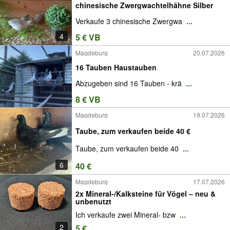
chinesische Zwergwachtelhähne Silber
Verkaufe 3 chinesische Zwergwa
...
4
5 € VB
Magdeburg
20.07.2026
16 Tauben Haustauben
Abzugeben sind 16 Tauben - krä
...
8 € VB
Magdeburg
19.07.2026
Taube, zum verkaufen beide 40 €
Taube, zum verkaufen beide 40
...
6
40 €
Magdeburg
17.07.2026
2x Mineral-/Kalksteine für Vögel – neu &
unbenutzt
Ich verkaufe zwei Mineral- bzw
...
2
5 €