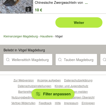
Chinesische Zwergwachteln von
...
2
10 €
Weiter
Kleinanzeigen Magdeburg
Haustiere
Vögel
Beliebt in Vögel Magdeburg
Wellensittich Magdeburg
Tauben Magdeburg
Zur Webversion
Anzeige aufgeben
Datenschutzerklärung
Datenschutzeinstellungen
Kinder- und Jugendschutz
Barrierefreiheitserklärung
Sicherheitslücken melden
Filter anpassen
Nutzungsbedingungen
Beliebte Suchen
Anzeigen Übersicht
Vertrag Widerrufen
Feedback
Hilfe
Impressum
Einloggen