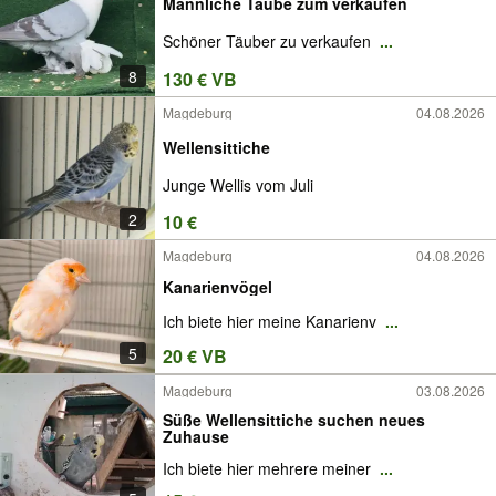
Männliche Taube zum verkaufen
Schöner Täuber zu verkaufen
...
8
130 € VB
Magdeburg
04.08.2026
Wellensittiche
Junge Wellis vom Juli
2
10 €
Magdeburg
04.08.2026
Kanarienvögel
Ich biete hier meine Kanarienv
...
5
20 € VB
Magdeburg
03.08.2026
Süße Wellensittiche suchen neues
Zuhause
Ich biete hier mehrere meiner
...