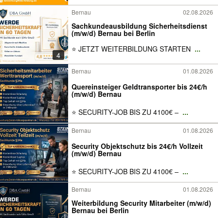
Bernau
02.08.2026
Sachkundeausbildung Sicherheitsdienst
(m/w/d) Bernau bei Berlin
⭐ JETZT WEITERBILDUNG STARTEN
...
4
Bernau
01.08.2026
Quereinsteiger Geldtransporter bis 24€/h
(m/w/d) Bernau
⭐ SECURITY-JOB BIS ZU 4100€ –
...
Bernau
01.08.2026
Security Objektschutz bis 24€/h Vollzeit
(m/w/d) Bernau
⭐ SECURITY-JOB BIS ZU 4100€ –
...
Bernau
01.08.2026
Weiterbildung Security Mitarbeiter (m/w/d)
Bernau bei Berlin