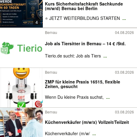
Kurs Sicherheitsfachkraft Sachkunde
(m/w/d) Bernau bei Berlin
⭐ JETZT WEITERBILDUNG STARTEN
...
4
Bernau
04.08.2026
Job als Tiersitter in Bernau – 14 € /Std.
Tierio.de sucht: Job als Tiers
...
Bernau
03.08.2026
ZMP für kleine Praxis 16515, flexible
Zeiten, gesucht
Wenn Du kleine Praxis suchst,
...
Bernau
03.08.2026
Küchenverkäufer (m/w/x) Vollzeit/Teilzeit
Küchenverkäufer (m/w/
...