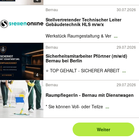
Bernau
30.07.2026
Stellvertretender Technischer Leiter
Gebäudetechnik HLS m/w/x
Werkstück Raumgestaltung & Ver
...
Bernau
29.07.2026
Sicherheitsmitarbeiter Pförtner (m/w/d)
Bernau bei Berlin
⭐ TOP GEHALT - SICHERER ARBEIT
...
4
Bernau
29.07.2026
Raumpfleger/in - Bernau mit Dienstwagen
* Sie können Voll- oder Teilze
...
Weiter