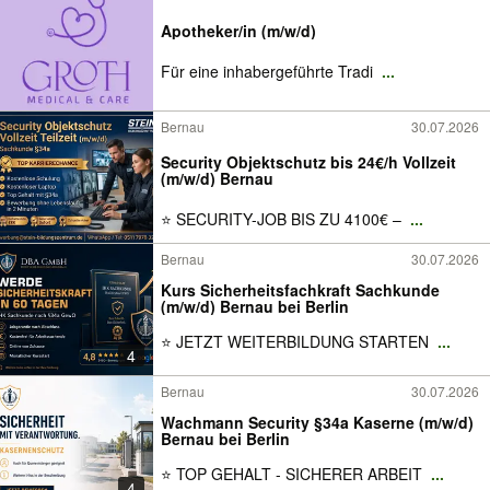
Apotheker/in (m/w/d)
Für eine inhabergeführte Tradi
...
Bernau
30.07.2026
Security Objektschutz bis 24€/h Vollzeit
(m/w/d) Bernau
⭐ SECURITY-JOB BIS ZU 4100€ –
...
Bernau
30.07.2026
Kurs Sicherheitsfachkraft Sachkunde
(m/w/d) Bernau bei Berlin
⭐ JETZT WEITERBILDUNG STARTEN
...
4
Bernau
30.07.2026
Wachmann Security §34a Kaserne (m/w/d)
Bernau bei Berlin
⭐ TOP GEHALT - SICHERER ARBEIT
...
4