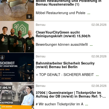
Möbel Restaurierung und Polsterung in
Bernau Hussitenstraße (1)
Möbel Restaurierung und Polste
...
9
Bernau
02.08.2026
CleanYourCityGreen sucht
Reinigungskraft (m/w/d) 15,50€/h
Bewerbungen können ausschließl
...
7
Bernau
02.08.2026
Bahnmitarbeiter Sicherheit Security
(m/w/d) Bernau bei Berlin
⭐ TOP GEHALT - SICHERER ARBEIT
...
4
Bernau
02.08.2026
3700€ | Quereinsteiger | Ticketprüfer im
Auftrag der DB (m/w/d) in Bernau Ref: T-
375 | §34a Sachkunde | Sicherheit |
Security
# Wir suchen Ticketprüfer im A
...