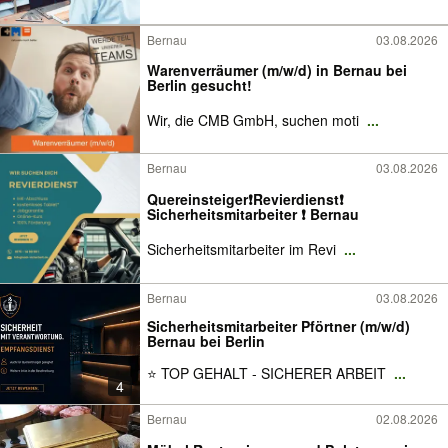
Bernau
03.08.2026
Warenverräumer (m/w/d) in Bernau bei
Berlin gesucht!
Wir, die CMB GmbH, suchen moti
...
Bernau
03.08.2026
Quereinsteiger❗Revierdienst❗
Sicherheitsmitarbeiter ❗ Bernau
Sicherheitsmitarbeiter im Revi
...
Bernau
03.08.2026
Sicherheitsmitarbeiter Pförtner (m/w/d)
Bernau bei Berlin
⭐ TOP GEHALT - SICHERER ARBEIT
...
4
Bernau
02.08.2026