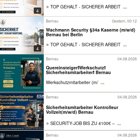
⭐ TOP GEHALT - SICHERER ARBEIT
...
4
Bernau
Gestern, 00:12
Wachmann Security §34a Kaserne (m/w/d)
Bernau bei Berlin
⭐ TOP GEHALT - SICHERER ARBEIT
...
4
Bernau
04.08.2026
Quereinsteiger❗Werkschutz❗
Sicherheitsmitarbeiter❗ Bernau
Werkschutzmitarbeiter (m/
...
Bernau
04.08.2026
Sicherheitsmitarbeiter Kontrolleur
Vollzeit(m/w/d) Bernau
⭐ SECURITY-JOB BIS ZU 4100€ –
...
Bernau
04.08.2026