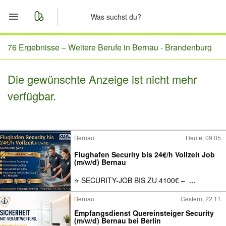
Start
76 Ergebnisse –
Weitere Berufe in Bernau - Brandenburg
Merkliste
Die gewünschte Anzeige ist nicht mehr
verfügbar.
Nachrichten
Anzeige aufgeben
Bernau
Heute, 09:05
Flughafen Security bis 24€/h Vollzeit Job
(m/w/d) Bernau
⭐ SECURITY-JOB BIS ZU 4100€ –
...
Bernau
Gestern, 22:11
Empfangsdienst Quereinsteiger Security
(m/w/d) Bernau bei Berlin