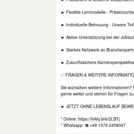
► Flexible Lernmodelle - Präsenzunterr
► Individuelle Betreuung - Unsere Tei
► Aktive Unterstützung bei der Jobsu
► Starkes Netzwerk an Branchenpartne
► Zukunftssichere Karriereperspektive
✅ FRAGEN & WEITERE INFORMATI
Sie wünschen weitere Informationen? K
gerne weiter und stehen für Fragen zu
► JETZT OHNE LEBENSLAUF BEWER
* Online: https://linkly.link/2LBTj
* Whatsapp: ☎️ +49 1579 2458047