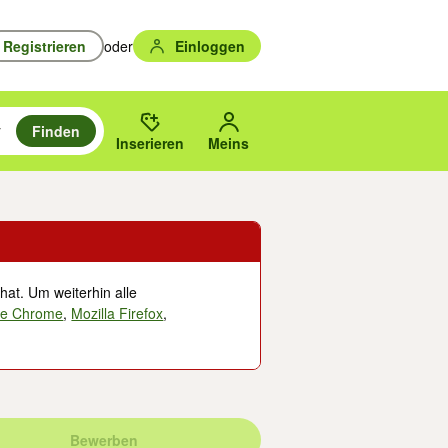
Registrieren
oder
Einloggen
Finden
en durchsuchen und mit Eingabetaste auswählen.
n um zu suchen, oder Vorschläge mit den Pfeiltasten nach oben/unten
des gewählten Orts oder PLZ.
Inserieren
Meins
hat. Um weiterhin alle
le Chrome
,
Mozilla Firefox
,
Bewerben