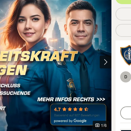
D
1
/6