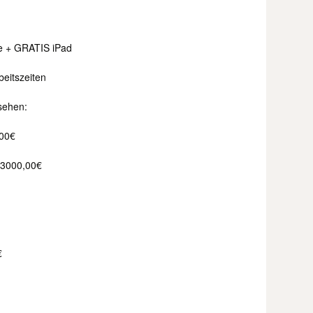
e + GRATIS iPad
beitszeiten
sehen:
,00€
s 3000,00€
€