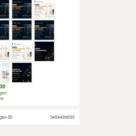
30
igen
ne
gen-ID
3454430533