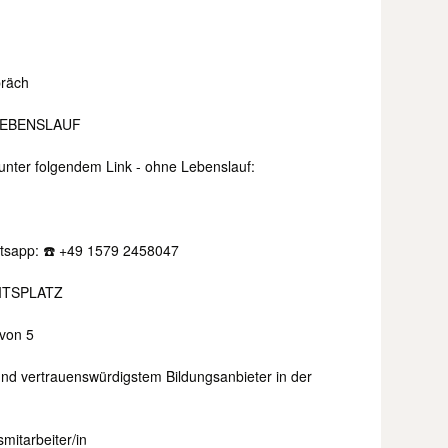
präch
LEBENSLAUF
 unter folgendem Link - ohne Lebenslauf:
atsapp: ☎️ +49 1579 2458047
ITSPLATZ
von 5
nd vertrauenswürdigstem Bildungsanbieter in der
mitarbeiter/in