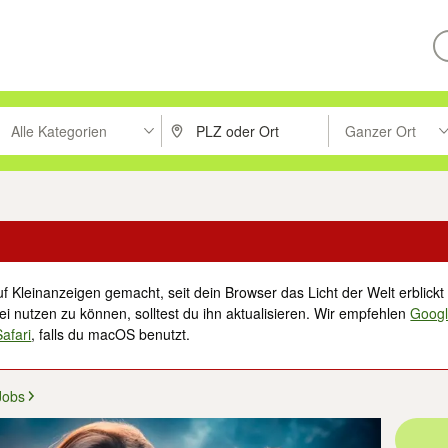
Alle Kategorien
Ganzer Ort
ken um zu suchen, oder Vorschläge mit den Pfeiltasten nach oben/unt
PLZ oder Ort eingeben. Eingabetaste drücke
Suche im Umkreis 
f Kleinanzeigen gemacht, seit dein Browser das Licht der Welt erblickt 
i nutzen zu können, solltest du ihn aktualisieren. Wir empfehlen
Goog
Safari
, falls du macOS benutzt.
Jobs