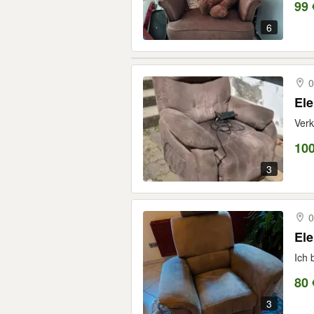
99 
6
0
Ele
Verk
10
3
0
Ele
Ich 
80 
3