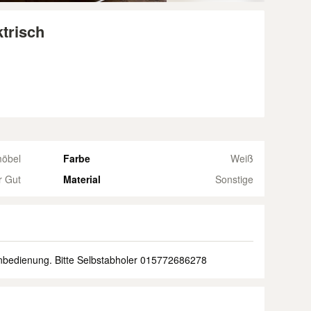
ktrisch
möbel
Farbe
Weiß
r Gut
Material
Sonstige
nbedienung. Bitte Selbstabholer 015772686278