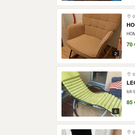
0
HO
HOMC
70 
2
9
LEC
Ich 
85 
6
0