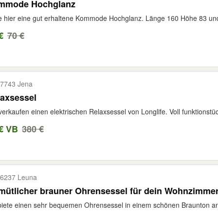
mmode Hochglanz
e hier eine gut erhaltene Kommode Hochglanz. Länge 160 Höhe 83 und 
€
70 €
7743 Jena
laxsessel
verkaufen einen elektrischen Relaxsessel von Longlife. Voll funktionstüch
€ VB
380 €
6237 Leuna
mütlicher brauner Ohrensessel für dein Wohnzimme
biete einen sehr bequemen Ohrensessel in einem schönen Braunton an. E