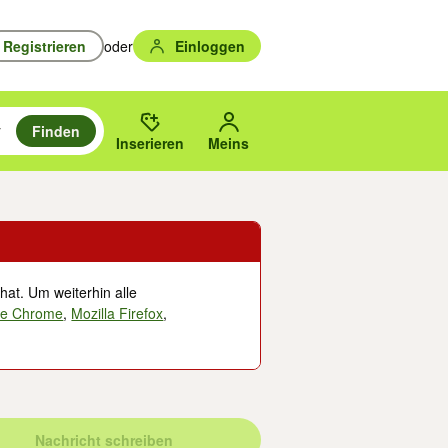
Registrieren
oder
Einloggen
Finden
en durchsuchen und mit Eingabetaste auswählen.
n um zu suchen, oder Vorschläge mit den Pfeiltasten nach oben/unten
des gewählten Orts oder PLZ.
Inserieren
Meins
hat. Um weiterhin alle
le Chrome
,
Mozilla Firefox
,
Nachricht schreiben