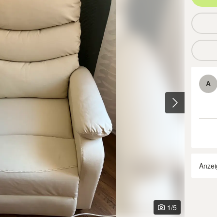
A
Anzei
1
/5