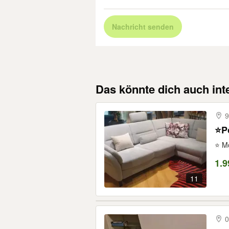
Nachricht senden
Das könnte dich auch int
9
⭐Po
⭐ Mo
1.9
11
0