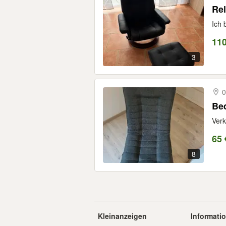
Re
Ich 
110
3
0
Beq
Verk
65 
8
Kleinanzeigen
Informati