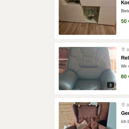
Ko
Biet
50 
0
Re
Wir 
80 
3
0
Ge
Ich 