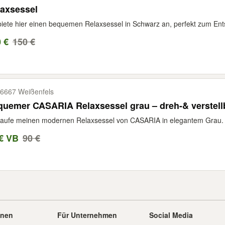
laxsessel
biete hier einen bequemen Relaxsessel in Schwarz an, perfekt zum En
 €
150 €
6667 Weißenfels
uemer CASARIA Relaxsessel grau – dreh-& verstellb
aufe meinen modernen Relaxsessel von CASARIA in elegantem Grau. De
€ VB
90 €
onen
Für Unternehmen
Social Media