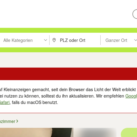
Alle Kategorien
Ganzer Ort
ken um zu suchen, oder Vorschläge mit den Pfeiltasten nach oben/unt
PLZ oder Ort eingeben. Eingabetaste drücke
Suche im Umkreis 
f Kleinanzeigen gemacht, seit dein Browser das Licht der Welt erblickt 
i nutzen zu können, solltest du ihn aktualisieren. Wir empfehlen
Goog
Safari
, falls du macOS benutzt.
zimmer