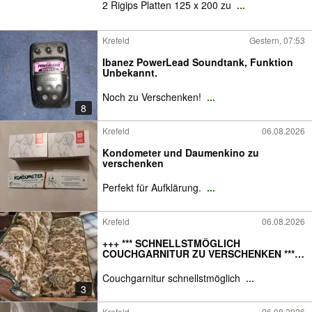
2 Rigips Platten 125 x 200 zu
...
Krefeld
Gestern, 07:53
Ibanez PowerLead Soundtank, Funktion
Unbekannt.
Noch zu Verschenken!
...
8
Krefeld
06.08.2026
Kondometer und Daumenkino zu
verschenken
Perfekt für Aufklärung.
...
Krefeld
06.08.2026
+++ *** SCHNELLSTMÖGLICH
COUCHGARNITUR ZU VERSCHENKEN ***
+++
Couchgarnitur schnellstmöglich
...
3
Krefeld
06.08.2026