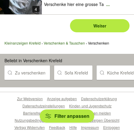
Verschenke hier eine grosse Ta
...
4
Weiter
Kleinanzeigen Krefeld
Verschenken & Tauschen
Verschenken
Beliebt in Verschenken Krefeld
Zu verschenken
Sofa Krefeld
Küche Krefeld
Zur Webversion
Anzeige aufgeben
Datenschutzerklärung
Datenschutzeinstellungen
Kinder- und Jugendschutz
Barrierefreiheitserklärung
Sicherheitslücken melden
Filter anpassen
Nutzungsbedingungen
Beliebte Suchen
Anzeigen Übersicht
Vertrag Widerrufen
Feedback
Hilfe
Impressum
Einloggen