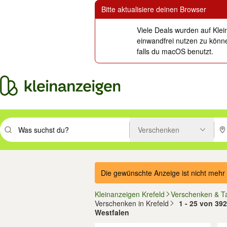
Bitte aktualisiere deinen Browser
Viele Deals wurden auf Klei
einwandfrei nutzen zu könne
falls du macOS benutzt.
Verschenken
Suchbegriff eingeben. Eingabetaste drücken um zu suchen, oder Vorsc
PLZ
Die gewünschte Anzeige ist nicht mehr 
Kleinanzeigen Krefeld
Verschenken & T
Verschenken in Krefeld
1 - 25 von 392
Westfalen