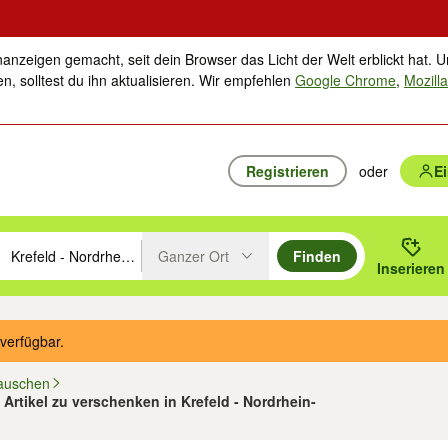
nanzeigen gemacht, seit dein Browser das Licht der Welt erblickt hat. U
n, solltest du ihn aktualisieren. Wir empfehlen
Google Chrome
,
Mozilla
Registrieren
oder
E
Ganzer Ort
Finden
hläge mit den Pfeiltasten nach oben/unten durchsuchen und mit Einga
 oder Ort eingeben. Eingabetaste drücken um zu suchen, oder Vorschl
Inserieren
Suche im Umkreis des gewählten Orts oder PLZ
verfügbar.
auschen
 Artikel zu verschenken in Krefeld - Nordrhein-