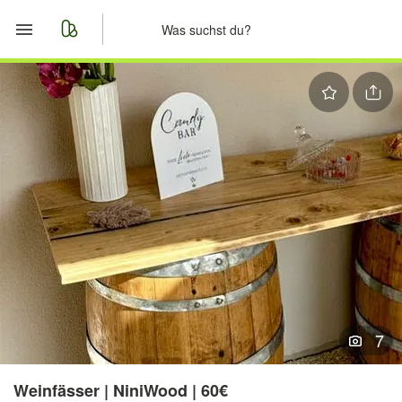
Start
Merkliste
Nachrichten
Anzeige aufgeben
7
Weinfässer | NiniWood | 60€