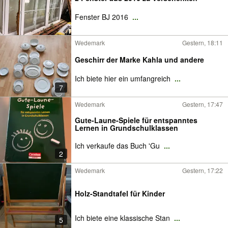
Fenster BJ 2016
...
Wedemark
Gestern, 18:11
Geschirr der Marke Kahla und andere
Ich biete hier ein umfangreich
...
7
Wedemark
Gestern, 17:47
Gute-Laune-Spiele für entspanntes
Lernen in Grundschulklassen
Ich verkaufe das Buch 'Gu
...
2
Wedemark
Gestern, 17:22
Holz-Standtafel für Kinder
Ich biete eine klassische Stan
...
5