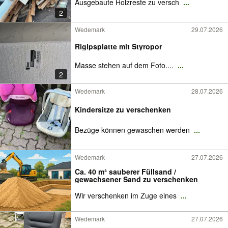
Ausgebaute Holzreste zu versch
...
2
Wedemark
29.07.2026
Rigipsplatte mit Styropor
Masse stehen auf dem Foto....
...
2
Wedemark
28.07.2026
Kindersitze zu verschenken
Bezüge können gewaschen werden
...
Wedemark
27.07.2026
Ca. 40 m³ sauberer Füllsand /
gewachsener Sand zu verschenken
Wir verschenken im Zuge eines
...
Wedemark
27.07.2026